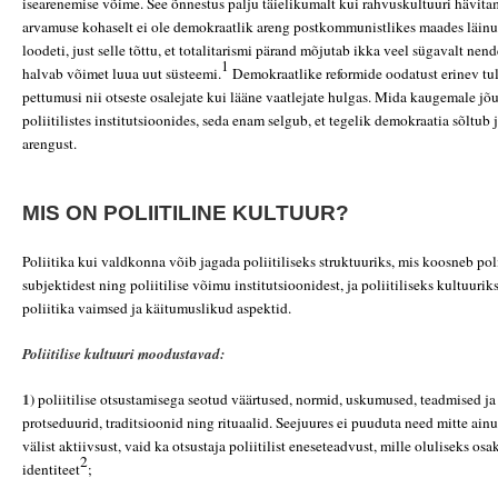
isearenemise võime. See õnnestus palju täielikumalt kui rahvuskultuuri hävita
arvamuse kohaselt ei ole demokraatlik areng postkommunistlikes maades läinud 
loodeti, just selle tõttu, et totalitarismi pärand mõjutab ikka veel sügavalt nende
1
halvab võimet luua uut süsteemi.
Demokraatlike reformide oodatust erinev tu
pettumusi nii otseste osalejate kui lääne vaatlejate hulgas. Mida kaugemale jõ
poliitilistes institutsioonides, seda enam selgub, et tegelik demokraatia sõltub j
arengust.
MIS ON POLIITILINE KULTUUR?
Poliitika kui valdkonna võib jagada poliitiliseks struktuuriks, mis koosneb poli
subjektidest ning poliitilise võimu institutsioonidest, ja poliitiliseks kultuuri
poliitika vaimsed ja käitumuslikud aspektid.
Poliitilise kultuuri moodustavad:
1)
poliitilise otsustamisega seotud väärtused, normid, uskumused, teadmised ja
protseduurid, traditsioonid ning rituaalid. Seejuures ei puuduta need mitte ainu
välist aktiivsust, vaid ka otsustaja poliitilist eneseteadvust, mille oluliseks os
2
identiteet
;