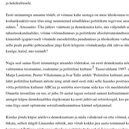
ja hekikultusele.
Eesti inimarengu aruanne tõdeb, et viimase kahe aastaga on meie ühiskonnas 
kodanikuaktiivsuse tõus ning suurenenud nõudlikkus poliitikute tegevuse ausu
1
suhtes.
Arusaadav. Üha jätkuv väärtuste ja demokraatia kriis, mis väljendub a
rahastusskandaalides, võimu võõrandumises ja poliitikute absolutismisündroo
kinnistub igapäevaselt võimude enesekriitika puudumises ja üleskerkinu vaiba 
selle peale peabki põhiseaduse järgi Eesti kõrgeim võimukandja ehk rahvas üle
kuulge, kutid, mis toimub?
Nagu seal samas Eesti inimarengu aruandes tõdetakse, on eesti demokraatia n
2
valitsemise teostamine, osalemine ja poliitiline kultuur.
Taasavaldame 1997. a
Marju Lauristini, Peeter Vihalemma ja Ivar Tallo artikli "Poliitilise kultuuri are
lahti poliitilise kultuuri mõiste ning aitab meil eesti riiki selle faasides positsi
võtta poliitilise kultuuri ABCna ja seetõttu soovitame seda kas või meeldetule
Omaette irooniline on see, et juba 16 aastat tagasi ootasid sarnast kultuurimu
arengut küpse demokraatliku riigikorrani ka eesti juhtivad sotsioloogid, kes p
oma liiga suurt optimismi sotsialismikummituse kärmel seljatamisel.
Kuidas jõuda küpse arutleva demokraatiani ja mida vabakond on ette võtnud, et
lükata, sellest räägib Linnaidee rubriik, mis võtab kokku pea aasta toimunud 