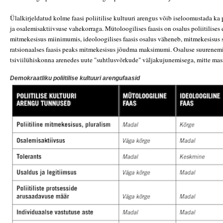
Ülalkirjeldatud kolme faasi poliitilise kultuuri arengus võib iseloomustada ka 
ja osalemisaktiivsuse vahekorraga. Mütoloogilises faasis on osalus poliitilise
mitmekesisus miinimumis, ideoloogilises faasis osalus väheneb, mitmekesisus s
ratsionaalses faasis peaks mitmekesisus jõudma maksimumi. Osaluse suurenem
tsiviilühiskonna arenedes uute "suhtlusvõrkude" väljakujunemisega, mitte mas
Demokraatliku poliitilise kultuuri arengufaasid