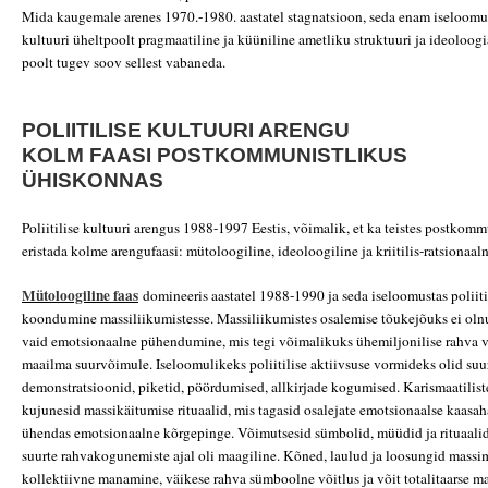
Mida kaugemale arenes 1970.-1980. aastatel stagnatsioon, seda enam iseloomusta
kultuuri üheltpoolt pragmaatiline ja küüniline ametliku struktuuri ja ideoloogi
poolt tugev soov sellest vabaneda.
POLIITILISE KULTUURI ARENGU
KOLM FAASI POSTKOMMUNISTLIKUS
ÜHISKONNAS
Poliitilise kultuuri arengus 1988-1997 Eestis, võimalik, et ka teistes postkommu
eristada kolme arengufaasi: mütoloogiline, ideoloogiline ja kriitilis-ratsionaaln
Mütoloogiline faas
domineeris aastatel 1988-1990 ja seda iseloomustas poliiti
koondumine massiliikumistesse. Massiliikumistes osalemise tõukejõuks ei olnu
vaid emotsionaalne pühendumine, mis tegi võimalikuks ühemiljonilise rahva 
maailma suurvõimule. Iseloomulikeks poliitilise aktiivsuse vormideks olid su
demonstratsioonid, piketid, pöördumised, allkirjade kogumised. Karismaatiliste 
kujunesid massikäitumise rituaalid, mis tagasid osalejate emotsionaalse kaasah
ühendas emotsionaalne kõrgepinge. Võimutsesid sümbolid, müüdid ja rituaalid
suurte rahvakogunemiste ajal oli maagiline. Kõned, laulud ja loosungid massim
kollektiivne manamine, väikese rahva sümboolne võitlus ja võit totalitaarse ma