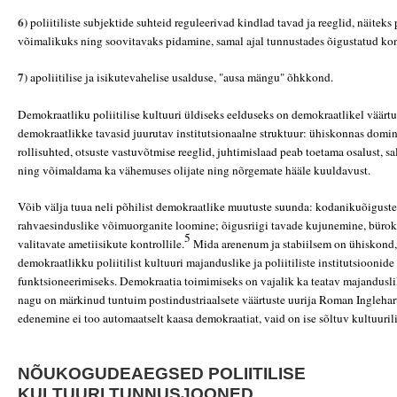
6)
poliitiliste subjektide suhteid reguleerivad kindlad tavad ja reeglid, näiteks 
võimalikuks ning soovitavaks pidamine, samal ajal tunnustades õigustatud kon
7)
apoliitilise ja isikutevahelise usalduse, "ausa mängu" õhkkond.
Demokraatliku poliitilise kultuuri üldiseks eelduseks on demokraatlikel väärt
demokraatlikke tavasid juurutav institutsionaalne struktuur: ühiskonnas domi
rollisuhted, otsuste vastuvõtmise reeglid, juhtimislaad peab toetama osalust, sal
ning võimaldama ka vähemuses olijate ning nõrgemate hääle kuuldavust.
Võib välja tuua neli põhilist demokraatlike muutuste suunda: kodanikuõiguste
rahvaesinduslike võimuorganite loomine; õigusriigi tavade kujunemine, bürok
5
valitavate ametiisikute kontrollile.
Mida arenenum ja stabiilsem on ühiskond,
demokraatlikku poliitilist kultuuri majanduslike ja poliitiliste institutsioonid
funktsioneerimiseks. Demokraatia toimimiseks on vajalik ka teatav majandusli
nagu on märkinud tuntuim postindustriaalsete väärtuste uurija Roman Inglehar
edenemine ei too automaatselt kaasa demokraatiat, vaid on ise sõltuv kultuurilis
NÕUKOGUDEAEGSED POLIITILISE
KULTUURI TUNNUSJOONED