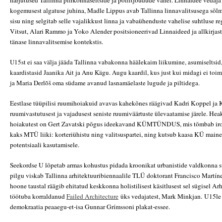
harjutused Tallinna piirkonnaseltside ja poliitjõudude vahel. Linnaidee vedaj
kogemusest algatuse juhina, Madle Lippus avab Tallinna linnavalitsusega sõl
sisu ning selgitab selle vajalikkust linna ja vabaühenduste vahelise suhtluse 
Vitsut, Alari Rammo ja Yoko Alender positsioneerivad Linnaideed ja allkirjas
tänase linnavalitsemise kontekstis.
U15st ei saa välja jääda Tallinna vabakonna häälekaim liikumine, asumiseltsid,
kaardistasid Jaanika Ait ja Anu Kägu. Augu kaardil, kus just kui midagi ei toi
ja Maria Derlõš oma südame avanud lasnamäelaste lugude ja piltidega.
Eestlase tüüpilisi ruumihoiakuid avavas kahekõnes räägivad Kadri Koppel ja K
ruumivastutusest ja vajadusest seniste ruumiväärtuste ülevaatamise järele. He
hoiakutest on Gert Zavatski põgus ideekavand KÜMTÜNDUS, mis tõmbab iroon
kaks MTÜ liiki: korteriühistu ning valitsuspartei, ning kutsub kaasa KÜ maine
potentsiaali kasutamisele.
Seekordse U lõpetab armas kohustus pidada kroonikat urbanistide valdkonna s
pilgu viskab Tallinna arhitektuuribiennaalile TLÜ doktorant Francisco Martí
hoone taustal räägib ehitatud keskkonna holistilisest käsitlusest sel sügisel Ar
töötuba korraldanud
Failed Architecture
üks vedajatest, Mark Minkjan.
U15le 
demokraatia
peaaegu-et-isa
Gunnar Grímssoni plakat-essee.