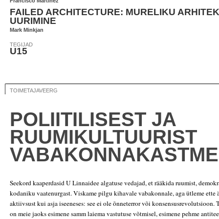
Francisco Martínez
FAILED ARCHITECTURE: MURELIKU ARHITE
UURIMINE
Mark Minkjan
TEGIJAD
U15
TOIMETAJAVEERG
POLIITILISEST JA
RUUMIKULTUURIST
VABAKONNAKASTME
Seekord kaaperdasid U Linnaidee algatuse vedajad, et rääkida ruumist, demokra
kodaniku vaatenurgast. Viskame pilgu kihavale vabakonnale, aga ütleme ette ä
aktiivsust kui asja iseeneses: see ei ole õnneterror või konsensusrevolutsioon. 
on meie jaoks esimene samm laiema vastutuse võtmisel, esimene pehme antitee