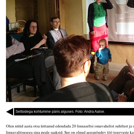
Seltsidega kohtumine päris alguses. Foto: Andra Aaloe.
Olen nüüd aasta otsa üritanud edendada 20 linnaseltsi omavahelist suhtlust ja
linnavalitsusega sina peale saaksid. See on olnud aeganõudev töö tegevuste ka