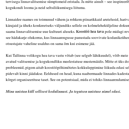
tervisega linnavalitsemise sümptomeid eristada. Ja mitte ainult – see inspireeri
kogukondi looma ja neid seltsiliikumisega liituma.
Linnaidee raames on toimunud vähem ja rohkem piinarikkaid arutelusid, harivai
kärajaid ja üheks konkreetseks väljundiks sellele on kolmeleheküljeline dok
Koostöö hea tava
saama linnavalitsemise uue kultuuri aluseks.
pole midagi rev
see hädakarje olukorras, kus linnaarengusse panustada soovivate kodanikeühen
otsustajate vaheline usaldus on sama õrn kui esimene jää.
Kui Tallinna volikogu hea tava vastu võtab (see selgub lähikuudel), võib meie 
avatud valitsemise ja kogukondliku meelestatuse musternäidis. Mitte et üks 
probleemid, pigem aitab koostööpõhimõtetes kokkuleppimine liikuda edasi sel
pidevalt kinni jäädakse. Eeldused on head, kuna naabermaade linnades kadestat
kõrget organiseerituse taset. See on potentsiaal, mida ei tohiks linnaarendamise
Mina unistan küll sellisest kodulinnast. Ja tegutsen unistuse nimel edasi.