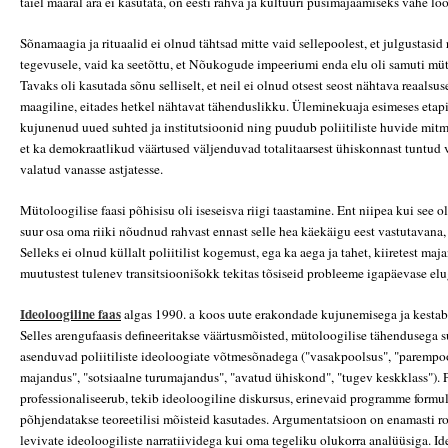
täiel määral ära ei kasutata, on eesti rahva ja kultuuri püsimajäämiseks vähe loo
Sõnamaagia ja rituaalid ei olnud tähtsad mitte vaid sellepoolest, et julgustasid 
tegevusele, vaid ka seetõttu, et Nõukogude impeeriumi enda elu oli samuti müto
Tavaks oli kasutada sõnu selliselt, et neil ei olnud otsest seost nähtava reaalsus
maagiline, eitades hetkel nähtavat tähenduslikku. Üleminekuaja esimeses etapis
kujunenud uued suhted ja institutsioonid ning puudub poliitiliste huvide mitm
et ka demokraatlikud väärtused väljenduvad totalitaarsest ühiskonnast tuntud 
valatud vanasse astjatesse.
Mütoloogilise faasi põhisisu oli iseseisva riigi taastamine. Ent niipea kui see 
suur osa oma riiki nõudnud rahvast ennast selle hea käekäigu eest vastutavana, 
Selleks ei olnud küllalt poliitilist kogemust, ega ka aega ja tahet, kiiretest maja
muutustest tulenev transitsioonišokk tekitas tõsiseid probleeme igapäevase el
Ideoloogiline faas
algas 1990. a koos uute erakondade kujunemisega ja kestab 
Selles arengufaasis defineeritakse väärtusmõisted, mütoloogilise tähendusega 
asenduvad poliitiliste ideoloogiate võtmesõnadega ("vasakpoolsus", "parempoo
majandus", "sotsiaalne turumajandus", "avatud ühiskond", "tugev keskklass"). P
professionaliseerub, tekib ideoloogiline diskursus, erinevaid programme formul
põhjendatakse teoreetilisi mõisteid kasutades. Argumentatsioon on enamasti r
levivate ideoloogiliste narratiividega kui oma tegeliku olukorra analüüsiga. I