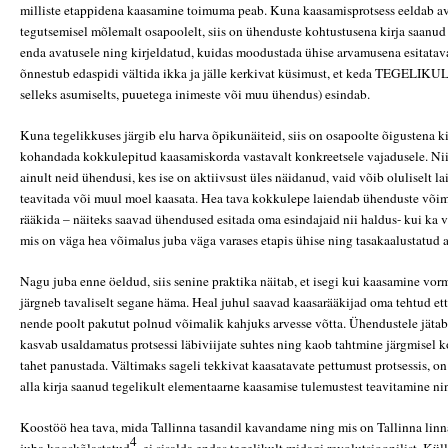
milliste etappidena kaasamine toimuma peab. Kuna kaasamisprotsess eeldab av
tegutsemisel mõlemalt osapoolelt, siis on ühenduste kohtustusena kirja saan
enda avatusele ning kirjeldatud, kuidas moodustada ühise arvamusena esitatava
õnnestub edaspidi vältida ikka ja jälle kerkivat küsimust, et keda TEGELIKU
selleks asumiselts, puuetega inimeste või muu ühendus) esindab.
Kuna tegelikkuses järgib elu harva õpikunäiteid, siis on osapoolte õigustena k
kohandada kokkulepitud kaasamiskorda vastavalt konkreetsele vajadusele. Nii 
ainult neid ühendusi, kes ise on aktiivsust üles näidanud, vaid võib oluliselt l
teavitada või muul moel kaasata. Hea tava kokkulepe laiendab ühenduste võim
rääkida – näiteks saavad ühendused esitada oma esindajaid nii haldus- kui ka 
mis on väga hea võimalus juba väga varases etapis ühise ning tasakaalustatu
Nagu juba enne öeldud, siis senine praktika näitab, et isegi kui kaasamine vormi
järgneb tavaliselt segane häma. Heal juhul saavad kaasarääkijad oma tehtud ett
nende poolt pakutut polnud võimalik kahjuks arvesse võtta. Ühendustele jäta
kasvab usaldamatus protsessi läbiviijate suhtes ning kaob tahtmine järgmisel 
tahet panustada. Vältimaks sageli tekkivat kaasatavate pettumust protsessis, on
alla kirja saanud tegelikult elementaarne kaasamise tulemustest teavitamine n
Koostöö hea tava, mida Tallinna tasandil kavandame ning mis on Tallinna linna
4