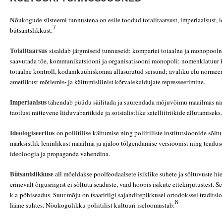
Nõukogude süsteemi tunnustena on esile toodud totalitaarsust, imperiaalsust, i
7
bütsantslikkust.
Totalitaarsus
sisaldab järgmiseid tunnuseid: kompartei totaalne ja monopool
saavutada tõe, kommunikatsiooni ja organisatisooni monopoli; nomenklatuur ku
totaalne kontroll, kodanikuühiskonna allasurutud seisund; avaliku elu normeerit
ametlikust mõtlemis- ja käitumisliinist kõrvalekaldujate represseerimine.
Imperiaalsus
tähendab püüdu säilitada ja suurendada mõjuvõimu maailmas nin
taotlusi mittevene liiduvabariikide ja sotsialistlike satelliitriikide allutamiseks.
Ideologiseeritus
on poliitilise käitumise ning poliitiliste institutsioonide sõlt
marksistlik-leninlikust maailma ja ajaloo tõlgendamise versioonist ning teadus
ideoloogia ja propaganda vahendina.
Bütsantslikkuse
all mõeldakse poolfeodaalsete isiklike suhete ja sõltuvuste hier
erinevalt õigusriigist ei sõltuta seaduste, vaid hoopis isikute ettekirjutustest. S
k.a põhiseadus. Suur mõju on tsaaririigi sajanditepikkusel ortodokssel traditsio
8
lääne suhtes. Nõukogulikku poliitilist kultuuri iseloomustab: