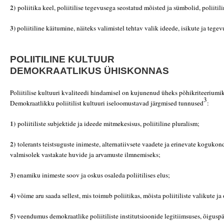
2)
poliitika keel, poliitilise tegevusega seostatud mõisted ja sümbolid, poliitil
3)
poliitiline käitumine, näiteks valimistel tehtav valik ideede, isikute ja tegev
POLIITILINE KULTUUR
DEMOKRAATLIKUS ÜHISKONNAS
Poliitilise kultuuri kvaliteedi hindamisel on kujunenud üheks põhikriteeriumi
3
Demokraatlikku poliitilist kultuuri iseloomustavad järgmised tunnused
:
1)
poliitiliste subjektide ja ideede mitmekesisus, poliitiline pluralism;
2)
tolerants teistsuguste inimeste, alternatiivsete vaadete ja erinevate koguko
valmisolek vastakate huvide ja arvamuste ilmnemiseks;
3)
enamiku inimeste soov ja oskus osaleda poliitilises elus;
4)
võime aru saada sellest, mis toimub poliitikas, mõista poliitiliste valikute ja 
5)
veendumus demokraatlike poliitiliste institutsioonide legitiimsuses, õiguspä