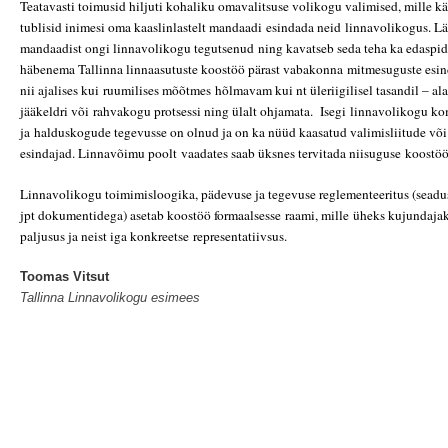
Teatavasti toimusid hiljuti kohaliku omavalitsuse volikogu valimised, mille k
tublisid inimesi oma kaaslinlastelt mandaadi esindada neid
linnavolikogus. Lä
mandaadist ongi linnavolikogu tegutsenud
ning kavatseb seda teha ka edaspid
häbenema Tallinna linnaasutuste koostöö pärast vabakonna
mitmesuguste esin
nii ajalises kui ruumilises mõõtmes
hõlmavam kui nt üleriigilisel tasandil – a
jääkeldri või
rahvakogu protsessi ning ülalt ohjamata. Isegi linnavolikogu k
ja halduskogude tegevusse on olnud ja on ka nüüd kaasatud valimisliitude
või
esindajad. Linnavõimu poolt vaadates saab üksnes tervitada niisuguse
koostöö
Linnavolikogu toimimisloogika, pädevuse ja tegevuse reglementeeritus (seadu
jpt dokumentidega) asetab koostöö formaalsesse raami, mille
üheks kujundaja
paljusus ja neist iga konkreetse
representatiivsus.
Toomas Vitsut
Tallinna Linnavolikogu esimees