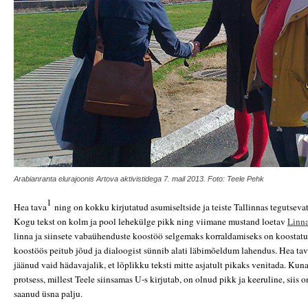
Arabianranta elurajoonis Artova aktivistidega 7. mail 2013. Foto: Teele Pehk
1
Hea tava
ning on kokku kirjutatud asumiseltside ja teiste Tallinnas tegutsev
Kogu tekst on kolm ja pool lehekülge pikk ning viimane mustand loetav
Linna
linna ja siinsete vabaühenduste koostöö selgemaks korraldamiseks on koostatud
koostöös peitub jõud ja dialoogist sünnib alati läbimõeldum lahendus. Hea ta
jäänud vaid hädavajalik, et lõplikku teksti mitte asjatult pikaks venitada. Kun
protsess, millest Teele siinsamas U-s kirjutab, on olnud pikk ja keeruline, siis
saanud üsna palju.