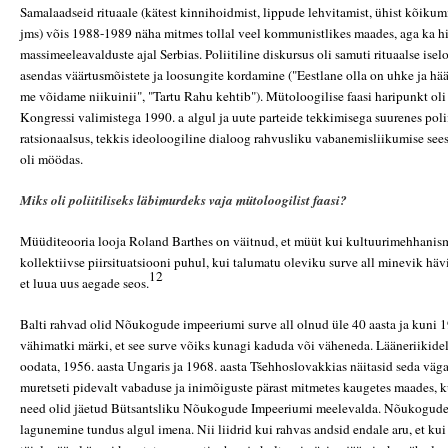
Samalaadseid rituaale (kätest kinnihoidmist, lippude lehvitamist, ühist kõikumi
jms) võis 1988-1989 näha mitmes tollal veel kommunistlikes maades, aga ka h
massimeeleavalduste ajal Serbias. Poliitiline diskursus oli samuti rituaalse is
asendas väärtusmõistete ja loosungite kordamine ("Eestlane olla on uhke ja hä
me võidame niikuinii", "Tartu Rahu kehtib"). Mütoloogilise faasi haripunkt oli
Kongressi valimistega 1990. a algul ja uute parteide tekkimisega suurenes polii
ratsionaalsus, tekkis ideoloogiline dialoog rahvusliku vabanemisliikumise sees
oli möödas.
Miks oli poliitiliseks läbimurdeks vaja mütoloogilist faasi?
Müüditeooria looja Roland Barthes on väitnud, et müüt kui kultuurimehhanism 
kollektiivse piirsituatsiooni puhul, kui talumatu oleviku surve all minevik häv
12
et luua uus aegade seos.
Balti rahvad olid Nõukogude impeeriumi surve all olnud üle 40 aasta ja kuni 1
vähimatki märki, et see surve võiks kunagi kaduda või väheneda. Lääneriikidel
oodata, 1956. aasta Ungaris ja 1968. aasta Tšehhoslovakkias näitasid seda väg
muretseti pidevalt vabaduse ja inimõiguste pärast mitmetes kaugetes maades, k
need olid jäetud Bütsantsliku Nõukogude Impeeriumi meelevalda. Nõukogude
lagunemine tundus algul imena. Nii liidrid kui rahvas andsid endale aru, et ku