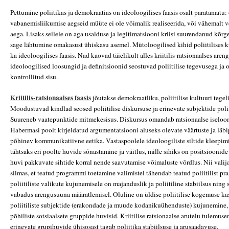
Pettumine poliitikas ja demokraatias on ideoloogilises faasis osalt paratamatu: 
vabanemisliikumise aegseid müüte ei ole võimalik realiseerida, või vähemalt 
aega. Lisaks sellele on aga usalduse ja legitimatsiooni kriisi suurendanud kõrge
sage lähtumine omakasust ühiskasu asemel. Mütoloogilised kihid poliitilises kul
ka ideoloogilises faasis. Nad kaovad täielikult alles kriitilis-ratsionaalses areng
ideoloogilised loosungid ja definitsioonid seostuvad poliitilise tegevusega ja
kontrollitud sisu.
Kriitilis-ratsionaalses faasis
jõutakse demokraatliku, poliitilise kultuuri tege
Moodustuvad kindlad seosed poliitilise diskursuse ja erinevate subjektide polii
Suureneb vaatepunktide mitmekesisus. Diskursus omandab ratsionaalse iselo
Habermasi poolt kirjeldatud argumentatsiooni aluseks olevate väärtuste ja läbi
põhinev kommunikatiivne eetika. Vastaspoolele ideoloogiliste siltide kleepi
tähtsaks eri poolte huvide sõnastamine ja väitlus, mille sihiks on positsioonide
huvi pakkuvate sihtide korral nende saavutamise võimaluste võrdlus. Nii valij
silmas, et teatud programmi toetamine valimistel tähendab teatud poliitilist pra
poliitiliste valikute kujunemisele on majanduslik ja poliitiline stabiilsus ning 
vabadus arengusuuna määratlemisel. Oluline on üldise poliitilise kogemuse kasv,
poliitiliste subjektide (erakondade ja muude kodanikuühenduste) kujunemine, 
põhiliste sotsiaalsete gruppide huvisid. Kriitilise ratsionaalse arutelu tulemu
erinevate grupihuvide ühisosast tagab poliitika stabiilsuse ja arusaadavuse.