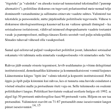
"õigeteks" ja "valedeks" on aluseks teatavad tunnustatud tekstimallid ("paremp
alternatiivi"), poliitiline diskursus on tugevasti polariseeritud meie-nemad telj
domineerib vastandumine ja sallimatus erinevate vaadete suhtes. Valimistel ta
tekstidele ja persoonidele, mitte järjekindlale poliitilisele tegevusele. Vähese to
diskursuse ideologiseeritusega kaasnevad ka nn vaikuse spiraali ilmingud – kar
sotsiaalsesse isolatsiooni, väldivad inimesed ebapopulaarsete vaadete toetamist
vasak- ja parempoolsust, millega tänases Eestis seostub veel palju nõukogulikk
Sõnades tahavad vähesed olla vasakpoolsed.
Samal ajal eelistavad paljud vasakpoolset poliitilist joont, lahendusi sotsiaals
oskamata või tahtmata seda nimetada vasakpoolsuseks või nimetades seda "tõe
Rahvas jääb eemale otsuste tegemisest, levib usaldamatus ja võimu delegitimat
institutsioonid, demokraatliku käitumise ja kommunikatsiooni vormid kujunes
Läänestumise käigus "õpiti ära" valmis tekstid ja kopeeriti institutsioonid. Polii
õppis ja õpib palju kiiremini kui rahvas, kes ei tunneta oma huvide esindatust e
võetud sõnalisi malle ja protseduure õieti vaja on. Selle tulemuseks on osalemi
poliitikahuvi langus. Poliitikast huvitatute osakaal eestlaste hulgas oli 1992. a
algul ligi 50 protsenti mütoloogilise faasi 90 protsendi vastu. Hiljem on see t
protsendini. Valimistest osavõtt on 71-87 protsendilt enne iseseisvumist lange
14, 15
pärast iseseisvumist.