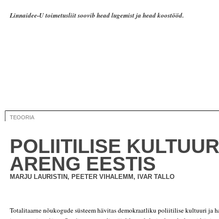
Linnaidee-U toimetusliit soovib head lugemist ja head koostööd.
TEOORIA
POLIITILISE KULTUUR
ARENG EESTIS
MARJU LAURISTIN, PEETER VIHALEMM, IVAR TALLO
Totalitaarne nõukogude süsteem hävitas demokraatliku poliitilise kultuuri ja h