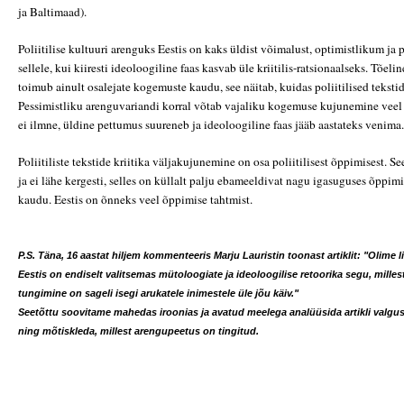
ja Baltimaad).
Poliitilise kultuuri arenguks Eestis on kaks üldist võimalust, optimistlikum ja 
sellele, kui kiiresti ideoloogiline faas kasvab üle kriitilis-ratsionaalseks. Tõeli
toimub ainult osalejate kogemuste kaudu, see näitab, kuidas poliitilised tekstid
Pessimistliku arenguvariandi korral võtab vajaliku kogemuse kujunemine veel
ei ilmne, üldine pettumus suureneb ja ideoloogiline faas jääb aastateks venima.
Poliitiliste tekstide kriitika väljakujunemine on osa poliitilisest õppimisest. Se
ja ei lähe kergesti, selles on küllalt palju ebameeldivat nagu igasuguses õppi
kaudu. Eestis on õnneks veel õppimise tahtmist.
P.S. Täna, 16 aastat hiljem kommenteeris Marju Lauristin toonast artiklit: "Olime l
Eestis on endiselt valitsemas mütoloogiate ja ideoloogilise retoorika segu, millest 
tungimine on sageli isegi arukatele inimestele üle jõu käiv."
Seetõttu soovitame mahedas iroonias ja avatud meelega analüüsida artikli valgus
ning mõtiskleda, millest arengupeetus on tingitud.