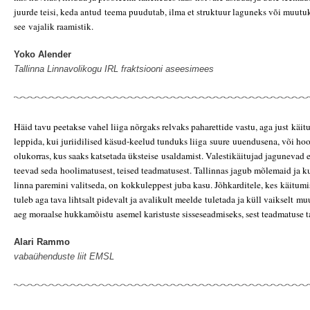
juurde teisi, keda antud
teema puudutab, ilma et struktuur laguneks või muutu
see
vajalik raamistik.
Yoko Alender
Tallinna Linnavolikogu IRL fraktsiooni aseesimees
Häid tavu peetakse vahel liiga nõrgaks relvaks paharettide vastu, aga just
käit
leppida, kui juriidilised käsud-keelud tunduks liiga suure
uuendusena, või hoo
olukorras, kus saaks katsetada üksteise
usaldamist. Valestikäitujad jagunevad
teevad seda
hoolimatusest, teised teadmatusest. Tallinnas jagub mõlemaid ja k
linna paremini valitseda, on kokkuleppest juba kasu. Jõhkarditele, kes
käitumi
tuleb aga tava lihtsalt pidevalt ja avalikult meelde
tuletada ja küll vaikselt m
aeg moraalse hukkamõistu
asemel karistuste sisseseadmiseks, sest teadmatuse t
Alari Rammo
vabaühenduste liit EMSL