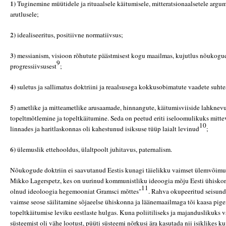
1)
Tuginemine müütidele ja rituaalsele käitumisele, mitteratsionaalsetele argum
arutlusele;
2)
idealiseeritus, positiivne normatiivsus;
3)
messianism, visioon rõhutute päästmisest kogu maailmas, kujutlus nõukogud
9
progressiivsusest
;
4)
suletus ja sallimatus doktriini ja reaalsusega kokkusobimatute vaadete suhte
5)
ametlike ja mitteametlike arusaamade, hinnangute, käitumisviiside lahknevu
topeltmõtlemine ja topeltkäitumine. Seda on peetud eriti iseloomulikuks mitte
10
linnades ja haritlaskonnas oli kahestunud isiksuse tüüp laialt levinud
;
6)
ülemuslik ettehooldus, ülaltpoolt juhitavus, paternalism.
Nõukogude doktriin ei saavutanud Eestis kunagi täielikku vaimset ülemvõimu
Mikko Lagerspetz, kes on uurinud kommunistliku ideoogia mõju Eesti ühiskonna
11
olnud ideoloogia hegemooniat Gramsci mõttes"
. Rahva okupeeritud seisund
vaimse seose säilitamine sõjaeelse ühiskonna ja läänemaailmaga tõi kaasa pig
topeltkäitumise leviku eestlaste hulgas. Kuna poliitiliseks ja majanduslikuk
süsteemist oli vähe lootust, püüti süsteemi nõrkusi ära kasutada nii isiklikes k