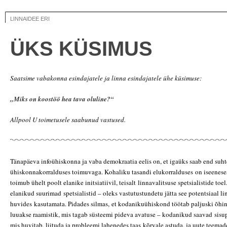
LINNAIDEE ERI
ÜKS KÜSIMUS
Saatsime vabakonna esindajatele ja linna esindajatele ühe küsimuse:
„Miks on koostöö hea tava oluline?“
Allpool U toimetusele saabunud vastused.
Tänapäeva infoühiskonna ja vaba demokraatia eelis on, et igaüks saab end suht
ühiskonnakorralduses toimuvaga. Kohaliku tasandi elukorralduses
on iseenese
toimub ühelt poolt elanike initsiatiivil, teisalt
linnavalitsuse spetsialistide toe
elanikud suurimad
spetsialistid – oleks vastutustundetu jätta see potentsiaal l
huvides
kasutamata. Pidades silmas, et kodanikuühiskond töötab paljuski õhi
luuakse raamistik, mis tagab süsteemi pideva avatuse – kodanikud saavad
sisu
mis huvitab, liituda ja probleemi lahenedes taas
kõrvale astuda, ja uute teemade