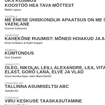
ÜKS KÜSIMUS
KOOSTÖÖ HEA TAVA MÕTTEST
Madle Lippus
VAHEPALA
ME ENESE ÜHISKONDLIK APAATSUS ON ME 
VAENLANE
Gunnar Grímsson
KAHEKÕNE
KAHEKÕNE RUUMIST: MÕNED HOIAKUD JA
Kristi Grišakov & Kadri Koppel
ARVAMUS
KÜMTÜNDUS
Gert Zavatski
LINNAFOTO
OLEG, NIKOLAI, LEILI, ALEXANDRE, LEA, VIT
ELAST, GORÕ LANA, ELVE JA VLAD
fotod Annika Haas; tekst Maria Derlõš
LINNAIDEE ERI
TALLINNA ASUMISELTSI ABC
Jaanika Ait
TOIMUNUD
VIRU KESKUSE TAASKASUTAMINE