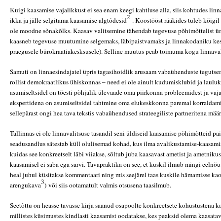
Kuigi kaasamise vajalikkust ei sea enam keegi kahtluse alla, siis kohtudes lin
2
ikka ja jälle selgitama kaasamise algtõdesid
. Koostööst rääkides tuleb kõigil 
ole moodne sõnakõlks. Kaasav valitsemine tähendab tegevuse põhimõttelist ü
kaasneb tegevuse muutumine selgemaks, läbipaistvamaks ja linnakodaniku ke
praegusele bürokraatiakesksusele). Selline muutus peab toimuma kogu linnaval
Samuti on linnaesindajatel üpris tagasihoidlik arusaam vabaühenduste teguts
rollist demokraatlikus ühiskonnas – need ei ole ainult kudumisklubid ja lauluk
asumiseltsidel on tõesti põhjalik ülevaade oma piirkonna probleemidest ja vaj
ekspertidena on asumiseltsidel tahtmine oma elukeskkonna paremal korraldami
sellepärast ongi hea tava tekstis vabaühendused strateegiliste partneritena mää
Tallinnas ei ole linnavalitsuse tasandil seni üldiseid kaasamise põhimõtteid pa
seadusandlus sätestab küll olulisemad kohad, kus ilma avalikustamise-kaasamis
kuidas see konkreetselt läbi viiakse, sõltub juba kaasavast ametist ja ametnikus
kaasamisel ei saba ega sarvi. Tavapraktika on see, et kuskil ilmub mingi eelnõu
heal juhul küsitakse kommentaari ning mis seejärel taas kuskile hämamisse kao
3
arengukava
)
või siis ootamatult valmis otsusena taasilmub.
Seetõttu on heasse tavasse kirja saanud osapoolte konkreetsete kohustustena ka
millistes küsimustes kindlasti kaasamist oodatakse, kes peaksid olema kaasat