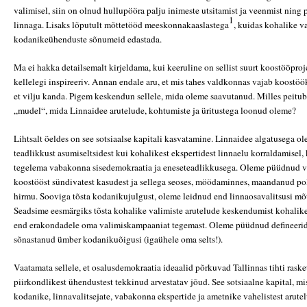
valimisel, siin on olnud hullupööra palju inimeste utsitamist ja veenmist ning p
1
linnaga. Lisaks lõputult mõttetööd meeskonnakaaslastega
, kuidas kohalike va
kodanikeühenduste sõnumeid edastada.
Ma ei hakka detailsemalt kirjeldama, kui keeruline on sellist suurt koostööpro
kellelegi inspireeriv. Annan endale aru, et mis tahes valdkonnas vajab koostö
et vilju kanda. Pigem keskendun sellele, mida oleme saavutanud. Milles peitub 
„mudel“, mida Linnaidee arutelude, kohtumiste ja üritustega loonud oleme?
Lihtsalt öeldes on see sotsiaalse kapitali kasvatamine. Linnaidee algatusega o
teadlikkust asumiseltsidest kui kohalikest ekspertidest linnaelu korraldamisel,
tegelema vabakonna sisedemokraatia ja eneseteadlikkusega. Oleme püüdnud ve
koostööst sündivatest kasudest ja sellega seoses, möödaminnes, maandanud po
hirmu. Sooviga tõsta kodanikujulgust, oleme leidnud end linnaosavalitsusi mõ
Seadsime eesmärgiks tõsta kohalike valimiste arutelude keskendumist kohalike
end erakondadele oma valimiskampaaniat tegemast. Oleme püüdnud defineerida
sõnastanud ümber kodanikuõigusi (igaühele oma selts!).
Vaatamata sellele, et osalusdemokraatia ideaalid põrkuvad Tallinnas tihti raske
piirkondlikest ühendustest tekkinud arvestatav jõud. See sotsiaalne kapital, mi
kodanike, linnavalitsejate, vabakonna ekspertide ja ametnike vahelistest arutel