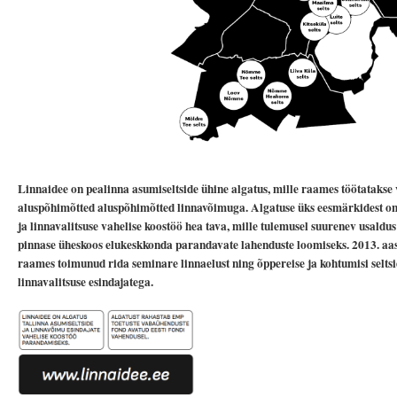
Linnaidee on pealinna asumiseltside ühine algatus, mille raames töötatakse 
aluspõhimõtted aluspõhimõtted linnavõimuga. Algatuse üks eesmärkidest o
ja linnavalitsuse vahelise koostöö hea tava, mille tulemusel suurenev usald
pinnase üheskoos elukeskkonda parandavate lahenduste loomiseks. 2013. aas
raames toimunud rida seminare linnaelust ning õppereise ja kohtumisi seltsi
linnavalitsuse esindajatega.