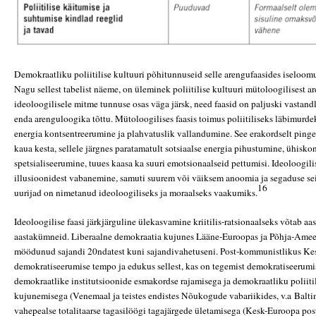
Demokraatliku poliitilise kultuuri põhitunnuseid selle arengufaasides iseloom
Nagu sellest tabelist näeme, on üleminek poliitilise kultuuri mütoloogilisest a
ideoloogilisele mitme tunnuse osas väga järsk, need faasid on paljuski vastandl
enda arenguloogika tõttu. Mütoloogilises faasis toimus poliitiliseks läbimurdek
energia kontsentreerumine ja plahvatuslik vallandumine. See erakordselt pinge
kaua kesta, sellele järgnes paratamatult sotsiaalse energia pihustumine, ühisk
spetsialiseerumine, tuues kaasa ka suuri emotsionaalseid pettumisi. Ideoloogili
illusioonidest vabanemine, samuti suurem või väiksem anoomia ja segaduse s
16
uurijad on nimetanud ideoloogiliseks ja moraalseks vaakumiks.
Ideoloogilise faasi järkjärguline ülekasvamine kriitilis-ratsionaalseks võtab aas
aastakümneid. Liberaalne demokraatia kujunes Lääne-Euroopas ja Põhja-Ameer
möödunud sajandi 20ndatest kuni sajandivahetuseni. Post-kommunistlikus Kes
demokratiseerumise tempo ja edukus sellest, kas on tegemist demokratiseerumi
demokraatlike institutsioonide esmakordse rajamisega ja demokraatliku poliiti
kujunemisega (Venemaal ja teistes endistes Nõukogude vabariikides, v.a Balti
vahepealse totalitaarse tagasilöögi tagajärgede ületamisega (Kesk-Euroopa po