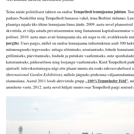
Tempelhofi lennujaama juhtum
Teine näide poliitilisest tahtest on endise
. Te
paiknes Neuköllni ning Tempelhofi linnaosa vahel, üsna Berliini südames. Len
plaaniga rajada üks ühine lennujaam linna äärde. 2009. aasta suvel planeerisid 
skvottida, et välja astuda privatiseerumise ning linnaruumi kapitaliseerumise v
politsei. 2010. aasta mais avati lennujaama ala, nii nagu ta oli, avalikkusele n
pargiks
. Uues pargis, millel on endise lennujaama infrastruktuur asub 300 hekt
mitmesuguseks tegevuseks: rattaga sõitmiseks, uisutamiseks, lohede lennutami
grillimiseks, päevitamiseks, lindude ja putukate vaatlemiseks, uute spordialad
katsetamiseks, päikesetõusu ning loojangu vaatlemiseks. Kuid Tempelhofi park
ajutiselt: tulevikustrateegia nägi ette plaani muuta ala osaks rahvusvahelisest
(
International Garden Exhibition
), millele järgneks piirkonna väljaarendamine
„100%Tempehofer Feld”
elamualana. Aastal 2011 loodi aktivistide grupp
, m
arenduste vastu. 2012. aasta suvel hüljati suures osas Tempelhofi pargi senised