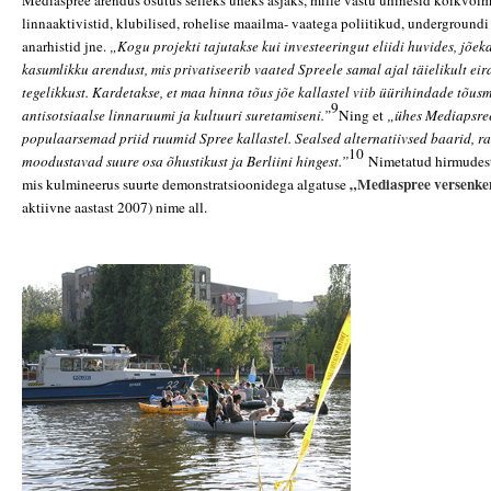
Mediaspree arendus osutus selleks üheks asjaks, mille vastu ühinesid kõikvõim
linnaaktivistid, klubilised, rohelise maailma- vaatega poliitikud, undergroundi
anarhistid jne.
„Kogu projekti tajutakse kui investeeringut eliidi huvides, jõeka
kasumlikku arendust, mis privatiseerib vaated Spreele samal ajal täielikult eira
tegelikkust. Kardetakse, et maa hinna tõus jõe kallastel viib üürihindade tõu
9
antisotsiaalse linnaruumi ja kultuuri suretamiseni.”
Ning et
„ühes Mediapsre
populaarsemad priid ruumid Spree kallastel. Sealsed alternatiivsed baarid, r
10
moodustavad suure osa õhustikust ja Berliini hingest.”
Nimetatud hirmudest 
„Mediaspree versenk
mis kulmineerus suurte demonstratsioonidega algatuse
aktiivne aastast 2007) nime all.