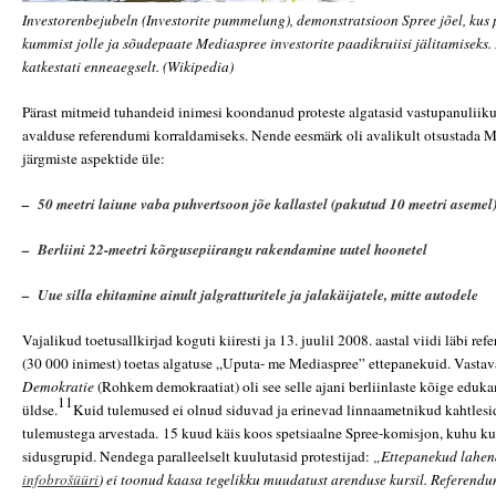
Investorenbejubeln (Investorite pummelung), demonstratsioon Spree jõel, kus 
kummist jolle ja sõudepaate Mediaspree investorite paadikruiisi jälitamiseks. 
katkestati enneaegselt. (Wikipedia)
Pärast mitmeid tuhandeid inimesi koondanud proteste algatasid vastupanulii
avalduse referendumi korraldamiseks. Nende eesmärk oli avalikult otsustada M
järgmiste aspektide üle:
– 50 meetri laiune vaba puhvertsoon jõe kallastel (pakutud 10 meetri asemel
– Berliini 22-meetri kõrgusepiirangu rakendamine uutel hoonetel
– Uue silla ehitamine ainult jalgratturitele ja jalakäijatele, mitte autodele
Vajalikud toetusallkirjad koguti kiiresti ja 13. juulil 2008. aastal viidi läbi r
(30 000 inimest) toetas algatuse „Uputa- me Mediaspree” ettepanekuid. Vastav
Demokratie
(Rohkem demokraatiat) oli see selle ajani berliinlaste kõige edu
11
üldse.
Kuid tulemused ei olnud siduvad ja erinevad linnaametnikud kahtlesid
tulemustega arvestada.
15 kuud käis koos spetsiaalne Spree-komisjon, kuhu ku
sidusgrupid. Nendega paralleelselt kuulutasid protestijad:
„Ettepanekud lahen
infobrošüüri
) ei toonud kaasa tegelikku muudatust arenduse kursil. Referendu