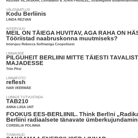
REGINA VILJASAAR, Linnalabor & JÖRN FRENZEL, strateegiline disainer/arhitekt, 
VÄLISVAATLUS
Kodu Berliinis
LINDA REZVAN
INTERVJUU
MEIL ON TÄIEGA HUVITAV, AGA RAHA ON HÄ
Tööriistad naabruskonna muutmiseks?
Intervjuu Rebecca Solfrianiga Coopolisest
LINNAUIDE
PILGUHEIT BERLIINI MITTE TÄIESTI TAVALIS
MAJADESSE
Triin Pitsi
LINNAFOTO
reflesh
IVAR VEERMÄE
LUBAGE TUTVUSTADA
TAB210
ANNA-LIISA UNT
FOOKUS EES-BERLIINIL. Think Berl!ni „Radika
Berliini radiaalsete tänavate ümberkujundami
CORDELIA POLINNA
TOIMUNUD