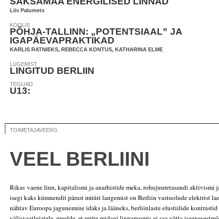
SAKSAMAA ENERGILISED LINNAD
Liis Palumets
KOOLIS
PÕHJA-TALLINN: „POTENTSIAAL” JA
IGAPÄEVAPRAKTIKAD
KARLIS RATNIEKS, REBECCA KONTUS, KATHARINA ELME
LUGEMIST
LINGITUD BERLIIN
TEGIJAD
U13:
TOIMETAJAVEERG
VEEL BERLIINI
Rikas vaene linn, kapitalismi ja anarhistide meka, rohujuuretasandi aktivismi 
isegi kaks kümnendit pärast müüri langemist on Berliin vastuolude elektrist lae
nähtav Euroopa jagunemine idaks ja lääneks, berliinlaste elustiilide kontrastid
välisvaatlejatele, meelde, et mitte midagi linnaruumis ei saa võtta iseenesestmõi