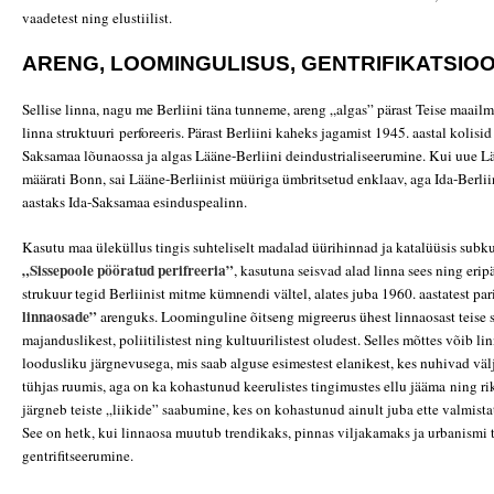
vaadetest ning elustiilist.
ARENG, LOOMINGULISUS, GENTRIFIKATSIO
Sellise linna, nagu me Berliini täna tunneme, areng „algas” pärast Teise maail
linna struktuuri perforeeris. Pärast Berliini kaheks jagamist 1945. aastal kolis
Saksamaa lõunaossa ja algas Lääne-Berliini deindustrialiseerumine. Kui uue 
määrati Bonn, sai Lääne-Berliinist müüriga ümbritsetud enklaav, aga Ida-Berliin
aastaks Ida-Saksamaa esinduspealinn.
Kasutu maa üleküllus tingis suhteliselt madalad üürihinnad ja katalüüsis subku
„Sissepoole pööratud perifreeria”
, kasutuna seisvad alad linna sees ning erip
strukuur tegid Berliinist mitme kümnendi vältel, alates juba 1960. aastatest p
linnaosade”
arenguks. Loominguline õitseng migreerus ühest linnaosast teise
majanduslikest, poliitilistest ning kultuurilistest oludest. Selles mõttes võib l
loodusliku järgnevusega, mis saab alguse esimestest elanikest, kes nuhivad vä
tühjas ruumis, aga on ka kohastunud keerulistes tingimustes ellu jääma
ning ri
järgneb teiste „liikide” saabumine, kes on kohastunud ainult juba ette valmist
See on hetk, kui linnaosa muutub trendikaks, pinnas viljakamaks ja urbanismi 
gentrifitseerumine.