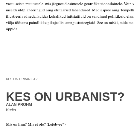
vastu seista muutustele, mis järgnesid esimesele gentrifikatsioonilainele. Võin vä
meeldi üldplaneeringud ning eliitaarsed lahendused. Mediaspree ning Tempelh
illustreerivad seda, kuidas kohalikud initsiatiivid on sundinud poliitikuid ela
välja töötama paindlikke pikajaalisi arengustrateegiaid. See on miski, mida me
õppida.
KES ON URBANIST?
KES ON URBANIST?
ALAN PROHM
Berlin
Mis on linn?
Mis ei ole?
(Lefebvre*)