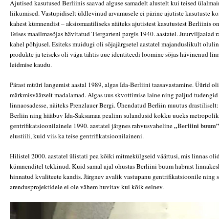
Ajutised kasutused Berliinis saavad alguse samadelt alustelt kui teised ülalmai
liikumised. Vastupidiselt üldlevinud arvamusele ei pärine ajutiste kasutuste k
kahest kümnendist – aksiomaatiliseks näiteks ajutistest kasutustest Berliinis 
Teises maailmasõjas hävitatud Tiergarteni pargis 1940. aastatel. Juurviljaaiad r
kahel põhjusel. Esiteks muidugi oli sõjajärgsetel aastatel majanduslikult olul
produkte ja teiseks oli väga tähtis uue identiteedi loomine sõjas hävinenud li
leidmise kaudu.
Pärast müüri langemist aastal 1989, algas Ida-Berliini taasavastamine. Üürid oli
märkmisväärselt madalamad. Algas uus skvottimise laine ning paljud tudengid k
linnaosadesse, näiteks Prenz
lauer Bergi. Ühendatud Berliin muutus drastiliselt:
Berliin ning hääbuv Ida-Saksamaa pealinn sulandusid kokku uueks metropolik
„Berliini buum
gentrifikatsioonilainele 1990. aastatel järgnes rahvusvaheline
elustiili, kuid viis ka teise gentrifikatsioonilaineni.
Hilistel 2000. aastatel ülistati pea kõiki mitmekülgseid väärtusi, mis linnas olid
kümnenditel tekkinud. Kuid samal ajal ohustas Berliini buum habrast linnake
hinnatud kvaliteete kandis. Järgnev avalik vastupanu gentrifikatsioonile ning 
arendusprojektidele ei ole vähem huvitav kui kõik eelnev.