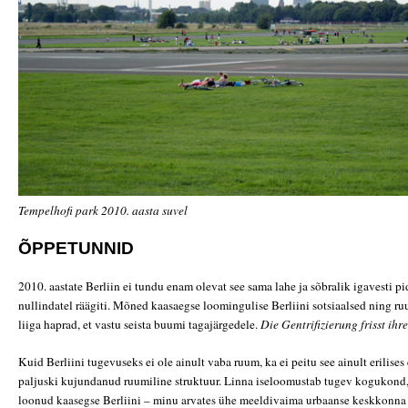
Tempelhofi park 2010. aasta suvel
ÕPPETUNNID
2010. aastate Berliin ei tundu enam olevat see sama lahe ja sõbralik igavesti pi
nullindatel räägiti. Mõned kaasaegse loomingulise Berliini sotsiaalsed ning r
liiga haprad, et vastu seista buumi tagajärgedele.
Die Gentrifizierung frisst ihr
Kuid Berliini tugevuseks ei ole ainult vaba ruum, ka ei peitu see ainult erilises 
paljuski kujundanud ruumiline struktuur. Linna iseloomus
tab tugev kogukond, 
loonud kaasegse Berliini – minu arvates ühe meeldivaima urbaanse keskkonna 