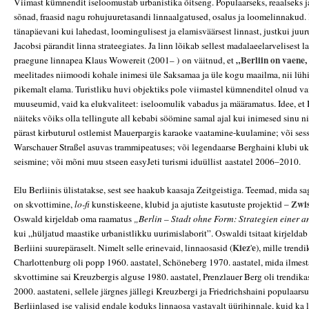
Viimast kümnendit iseloomustab urbanistika õitseng. Populaarseks, reaalseks j
sõnad, fraasid nagu rohujuuretasandi linnaalgatused, osalus ja loomelinnakud.
tänapäevani kui lahedast, loomingulisest ja elamisväärsest linnast, justkui juur
Jacobsi pärandit linna strateegiates. Ja linn lõikab sellest madalaeelarvelisest l
„Berliin on vaene,
praegune linnapea Klaus Wowereit (2001
– )
on väitnud, et
meelitades niimoodi kohale inimesi üle Saksamaa ja üle kogu maailma, nii lühi
pikemalt elama. Turistliku huvi objektiks pole viimastel kümnenditel olnud vai
muuseumid, vaid ka elukvaliteet: iseloomulik vabadus ja määramatus. Idee, et 
näiteks võiks olla tellingute all kebabi söömine samal ajal kui inimesed sinu 
pärast kirbuturul ostlemist Mauerpargis karaoke vaatamine-kuulamine; või sess
Warschauer Stra
ße
l asuvas trammipeatuses; või legendaarse Berghaini klubi uks
seismine; või mõni muu stseen easyJeti turismi iduüllist
aastatel 2006–2010.
Elu Berliinis ülistatakse, sest see haakub kaasaja Zeitgeistiga. Teemad, mida sa
Zwi
on skvottimine,
lo-fi
kunstiskeene, klubid ja ajutiste kasutuste projektid –
Oswald kirjeldab oma raamatus
„Berlin – Stadt ohne Form: Strategien einer 
kui „hüljatud maastike urbanistlikku uurimislaborit”. Oswaldi tsitaat kirjeldab
Kiez
e
Berliini suurepäraselt. Nimelt selle erinevaid, linnaosasid (
'
), mille trend
Charlottenburg oli popp 1960. aastatel, Schöneberg 1970. aastatel, mida ilme
skvottimine sai Kreuzbergis alguse 1980. aastatel, Prenzlauer Berg oli trendikas
2000. aastateni, sellele järgnes jällegi Kreuzbergi ja Friedrichshaini populaarsu
Berliinlased
ise valisid endale koduks linnaosa vastavalt üürihinnale, kuid ka l