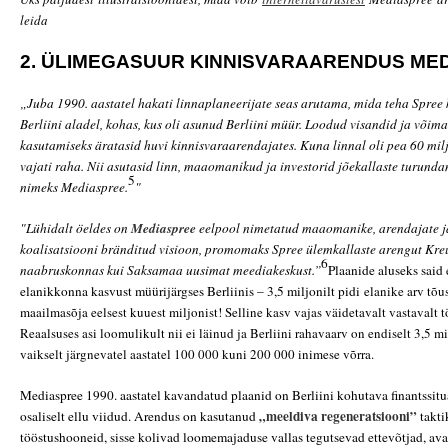
leida
2. ÜLIMEGASUUR KINNISVARAARENDUS ME
„Juba 1990. aastatel hakati linnaplaneerijate seas arutama, mida teha Spree 
Berliini aladel, kohas, kus oli asunud Berliini müür. Loodud visandid ja või
kasutamiseks äratasid huvi kinnisvaraarendajates. Kuna linnal oli pea 60 milj
vajati raha. Nii asutasid linn, maaomanikud ja investorid jõekallaste turunda
5
nimeks Mediaspree.
"
"Lühidalt öeldes on
Mediaspree
eelpool nimetatud maaomanike, arendajate ja
koalisatsiooni bränditud visioon, promomaks Spree ülemkallaste arengut Kreu
6
naabruskonnas kui Saksamaa uusimat meediakeskust.”
Plaanide aluseks said
elanikkonna kasvust müürijärgses Berliinis – 3,5 miljonilt pidi
elanike arv tõu
maailmasõja eelsest kuuest miljonist!
Selline kasv vajas väidetavalt vastavalt 
Reaalsuses asi loomulikult nii ei läinud ja Berliini rahavaarv on endiselt 3,5 mi
vaikselt järgnevatel aastatel 100 000 kuni 200 000 inimese võrra.
Mediaspree 1990. aastatel kavandatud plaanid on Berliini kohutava finantssitua
„meeldiva regeneratsiooni”
osaliselt ellu viidud. Arendus on kasutanud
takti
tööstushooneid, sisse kolivad loomemajaduse vallas tegutsevad ettevõtjad, avat