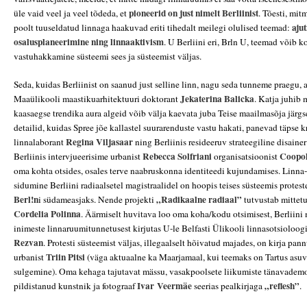
pioneerid on just nimelt Berliinist
üle vaid veel ja veel tõdeda, et
. Tõesti, mit
ajut
poolt tuuseldatud linnaga haakuvad eriti tihedalt meilegi olulised teemad:
osalusplaneerimine
ning linnaaktivism
. U Berliini eri, Brln U, teemad võib 
vastuhakkamine süsteemi sees ja süsteemist väljas.
Seda, kuidas Berliinist on saanud just selline linn, nagu seda tunneme praegu, 
Jekaterina Balicka
Maaülikooli maastikuarhitektuuri doktorant
. Katja juhib 
kaasaegse trendika aura algeid võib välja kaevata juba Teise maailmasõja järg
detailid, kuidas Spree jõe kallastel suurarenduste vastu hakati, panevad täpse 
Regina Viljasaar
linnalaborant
ning Berliinis resideeruv strateegiline disainer
Rebecca Solfriani
Coopol
Berliinis intervjueerisime urbanist
organisatsioonist
oma kohta otsides, osales terve naabruskonna identiteedi kujundamises. Linna-
sidumine Berliini radiaalsetel magistraalidel on hoopis teises süsteemis protes
Berl!n
„Radikaalne radiaal”
i südameasjaks. Nende projekti
tutvustab mittet
Cordelia Polinna
. Äärmiselt huvitava loo oma koha/kodu otsimisest, Berliini 
inimeste linnaruumitunnetusest kirjutas U-le Belfasti Ülikooli linnasotsioloo
Rezvan
. Protesti süsteemist väljas, illegaalselt hõivatud majades, on kirja pa
Triin Pitsi
urbanist
(väga aktuaalne ka Maarjamaal, kui teemaks on Tartus asu
sulgemine). Oma kehaga tajutavat mässu, vasakpoolsete liikumiste tänavademo
Ivar Veermäe
„reflesh”
pildistanud kunstnik ja fotograaf
seerias pealkirjaga
.