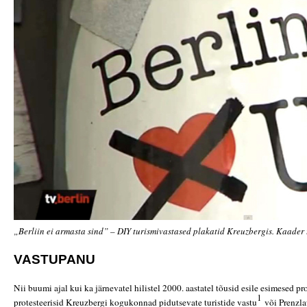
„Berliin ei armasta sind” – DIY turismivastased plakatid Kreuzbergis. Kaader 
VASTUPANU
Nii buumi ajal kui ka järnevatel hilistel 2000. aastatel tõusid esile esimesed pr
1
protesteerisid Kreuzbergi kogukonnad pidutsevate turistide vastu
või Prenzlau