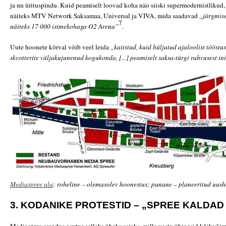
ja nn ürituspindu. Kuid peamiselt loovad koha näo siiski supermodernistlikud
näiteks MTV Network Saksamaa, Universal ja VIVA, mida saadavad
„järgmis
7
näiteks 17 000 istmekohaga O2 Arena”
.
Uute hoonete kõrval võib veel leida
„kaitstud, kuid hüljatud ajaloolist tööstus
skvotterite väljakujunenud kogukonda, [...] peamiselt saksa-türgi rahvusest i
Mediaspree ala
: roheline – olemasolev hoonestus; punane – planeeritud uusho
3. KODANIKE PROTESTID – „SPREE KALDAD