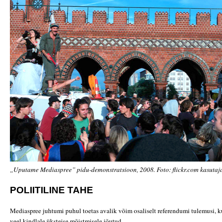
„Uputame Mediaspree” pidu-demonstratsioon, 2008. Foto: flickr.com kasutaj
POLIITILINE TAHE
Mediaspree juhtumi puhul toetas avalik võim osaliselt referendumi tulemusi, k
veel kindlale üksteise mõistmisele jõutud.