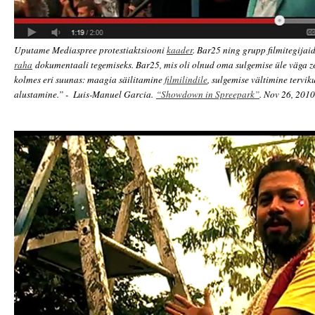
Uputame Mediaspree protestiaktsiooni
kaader
. Bar25 ning grupp filmitegijai
raha
dokumentaali tegemiseks. Bar25, mis oli olnud oma sulgemise üle väga z
kolmes eri suunas: maagia säilitamine
filmilindile
, sulgemise vältimine tervik
alustamine.” - Luis-Manuel Garcia.
“Showdown in Spreepark”
. Nov 26, 2010