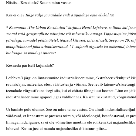
Kes ei ole?
Niisiis...
See on minu vastus.
Kes ei ole?
Tulge välja ja näidake end! Kujundage oma elukohta!
* Raamatus „The Urban Revolution” kirjutas Henri Lefebvre, et linna kui feno
seotud vaid geograafiliste näitajate või rahvastiku arvuga. Linnastumine jät
piiridega, samadel põhimõtetel, tõusval kiirusel, intensiivselt. Seega on 20. s
maapiirkonnad juba urbaniseerunud, 21. sajandi alguseks ka ookeanid, inime
bioloogia ja muidugi internet.
Kes seda päriselt kujundab?
Lefebvre’i järgi on linnastumine industrialiseerumine, ekstraheeriv/kuhjuv/ kii
ruumis/ajas, mateerias, elus, väärtustes ja võimus. See levib laieneva/sissetung
teeradade võrgustikuna isegi siis, kui ei ehitata ühtegi uut hoonet. Linn on jät
industrialiseerimine igapool, igas valdkonnas. Ka sinu isikustatud, võrgustatud 
Urbaniste pole olemas.
See on minu teine vastus. On ainult industrialiseerijad
väidavad, et linnastumise protsess toimib, või ideoloogid, kes tõestavad, et pro
linnaga mida iganes, sa ei ole võimeline muutma elu rohkem kui majandusliku d
lubavad. Kui sa just ei muuda majandusliku diktatuuri piire...