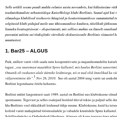
Selle artikli seeme pandi mulda eelmise aasta novembris, kui külastasime vä
teadmishimuliste urbanistidega KaterHolzigi klubi Berliinis. Samal ajal kui 
silmadega klubilised sisehoovis hängisid ja kontoriruumidesse summutatud te
selgitasid klubi pidajad meile uue ühisomandisse kuuluva, täielikult jätkusuu
linnaku kontseptsiooni – eksperimenti, mis sellises mahus on ilmselt ennekuu
paremini mõista sai tõukejõuks värvikale ekskursioonile Berliinis viimastel
muutustest.
1. Bar25 – ALGUS
Paik, millest varsti võib saada uute kooperatiivsete ja majandusmudelite katse
tagasi
„osa suuremast maatükist Spree kallastel, mis kuulus Berliini saneerimi
Omanik oli raskustes alale üürnike leidmisega, nii et nad olid õnnelikud ka 
1
väljarentimise üle”
.
Nov 26, 2010.
See oli aastal 2004 ning varsti sai asukoh
Berliini legendaarse ööelu kehastus.
Berliini müüri langemisest saati 1989. aastal on Berliini uus klubiskeene oln
spontaanne. Tegevust ja selles osalejaid hoidsid üleval tekno ja paljud selle de
Ida-Berliinis veel rikkalikult leidunud tühje ruume. Klubiskeene, kuid ka teise
kolisid varsti mahajäetud tööstusaladele ja vabadele kruntidele Spree kallastel
Schillingbrücke ja Ostbahnhofi läheduses. Alguses oli kogu tegevus üsna põra