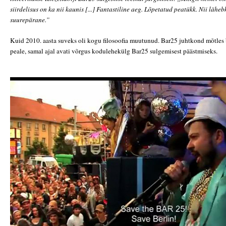
siirdelisus on ka nii kaunis [...] Fantastiline aeg. Lõpetatud peatükk. Nii läheb
suurepärane.”
Kuid 2010. aasta suveks oli kogu filosoofia muutunud. Bar25 juhtkond mõtles
peale, samal ajal avati võrgus kodulehekülg Bar25 sulgemisest päästmiseks.