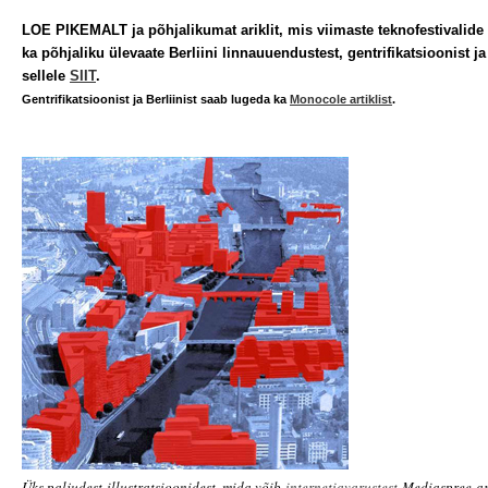
LOE PIKEMALT ja põhjalikumat ariklit, mis viimaste teknofestivalide
ka põhjaliku ülevaate Berliini linnauuendustest, gentrifikatsioonist j
sellele
SIIT
.
Gentrifikatsioonist ja Berliinist saab lugeda ka
Monocole artiklist
.
Üks paljudest illustratsioonidest, mida võib
internetiavarustest
Mediaspree ar