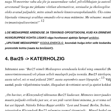
nagu 50-meetrine vaba ala jõe ja uusarenduse vahel, pilvelõhkujate ja autosil
arvestatud! Seega me jätkame võitlust alternatiivse, sotsiaalse ja ökoloogilise
oleks avatud paljudele, mitte ainult mõnele kinnisvaraspekulandile. Üks esim
lõpetada viimasegi avalikus omandis oleva maa müümine. Me nõuame: maad
12
(re)munitsipaliseerimist!”
LOE MEDIASPREE ARENDUSE JA TEKKINUD OPOSITSIOONI, KUID KA ERINEVA
HUVIGRUPPIDE KOHTA LISAKS väga huvitavast ajakirja Spiegel
artiklist
.
„UPUTAME MEDIASPREE”
KODULEHEKÜLG
koondab hulga infot selle kodaniku
protestide kohta (vaata ka brošüüri!).
4. Bar25 -> KATERHOLZIG
Juhtumisi asus
“Bar25 nimelt Mediaspree arendusala keskel ning omanikel (Be
saneerimisteenused) oli plaan sellelt maalapilt palju teenida.
Bar25
üürilepin
13
Välj
aasta talvel, nii et nad pidasid 2007. aasta septembris suurt lõpupidu”.
aastal
, peale väljatõstmise teadet, illegaalset skvottimist suvel ja ajutist kok
„On huvitav, et Klenzendorf tähtsustas Bar25 kaduvust. Mitmetes intervjuudes 
muutis paljuski eriliseks just see, et see pidi varsti kinni minema, ja et tema e
kui asi läppub. Näiteks Tobias Rappi artiklis “Lost and Sound: Berlin, Techno,
tsiteeritakse Klezendorfi Bar25 sulgemise teemal järgmiselt: „Mingil hetkel on