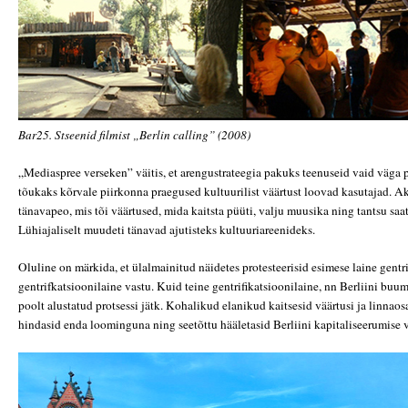
Bar25. Stseenid filmist „Berlin calling” (2008)
„Mediaspree verseken”
väitis, et arengustrateegia pakuks teenuseid vaid väga 
tõukaks kõrvale piirkonna praegused kultuurilist väärtust loovad kasutajad. Ak
tänavapeo, mis tõi väärtused, mida kaitsta püüti, valju muusika ning tantsu saa
Lühiajaliselt muudeti tänavad ajutisteks kultuuriareenideks.
Oluline on märkida, et ülalmainitud näidetes protesteerisid esimese laine gentrif
gentrifkatsioonilaine vastu. Kuid teine gentrifikatsioonilaine, nn Berliini buum
poolt alustatud protsessi jätk. Kohalikud elanikud kaitsesid väärtusi ja linnao
hindasid enda loominguna ning seetõttu hääletasid Berliini kapitaliseerumise v