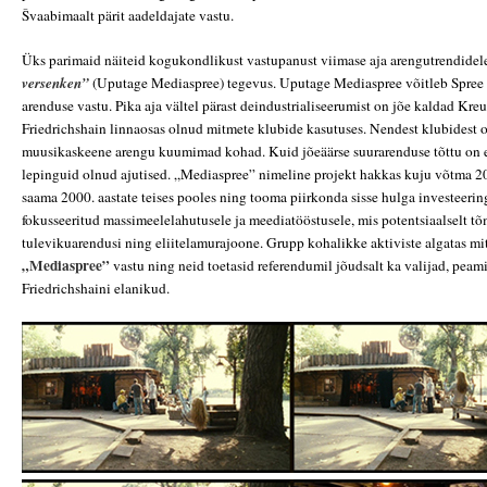
Švaabimaalt pärit aadeldajate vastu.
Üks parimaid näiteid kogukondlikust vastupanust viimase aja arengutrendidel
versenken”
(Uputage Mediaspree) tegevus. Uputage Mediaspree võitleb Spree k
arenduse vastu. Pika aja vältel pärast deindustrialiseerumist on jõe kaldad Kre
Friedrichshain linnaosas olnud mitmete klubide kasutuses. Nendest klubidest o
muusikaskeene arengu kuumimad kohad. Kuid jõeäärse suurarenduse tõttu on
lepinguid olnud ajutised. „Mediaspree” nimeline projekt hakkas kuju võtma 20
saama 2000. aastate teises pooles ning tooma piirkonda sisse hulga investeerin
fokusseeritud massimeelelahutusele ja meediatööstusele, mis potentsiaalselt tõm
tulevikuarendusi ning eliitelamurajoone. Grupp kohalikke aktiviste algatas 
„Mediaspree”
vastu ning neid toetasid referendumil jõudsalt ka valijad, peam
Friedrichshaini elanikud.