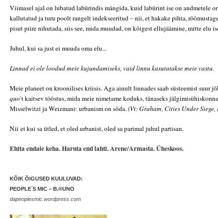
Viimasel ajal on lubatud labürindis mängida, kuid labürint ise on andmetele or
kallutatud ja turu poolt rangelt indekseeritud – nii, et hakake pihta, rõõmustag
pisut piire nihutada, siis see, mida muudad, on kõigest ellujäämine, mitte elu is
Juhul, kui sa just ei muuda oma elu...
Linnad ei ole loodud meie kujundamiseks, vaid linnu kasutatakse meie vastu.
Meie planeet on kroonilises kriisis. Aga ainult linnades saab süsteemist suur j
quo
́t kaitsev tööstus, mida meie nimetame koduks, tänaseks jälgimisühiskonnak
Misselwitzi ja Weizmani: urbanism on sõda.
(Vt: Graham, Cities Under Siege, 
Nii et kui sa ütled, et oled urbanist, oled sa parimal juhul partisan.
Ehita endale keha. Haruta end lahti. Arene/Armasta. Üheskoos.
KÕIK ÕIGUSED KUULUVAD:
PEOPLE ́S MIC – B.®UNO
dapeoplesmic.wordpress.com