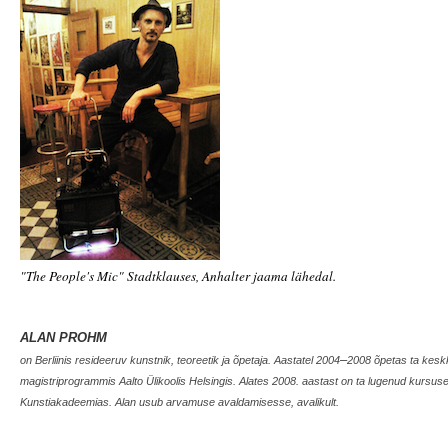
"The People's Mic" Stadtklauses, Anhalter jaama lähedal.
ALAN PROHM
–
on Berliinis resideeruv kunstnik, teoreetik ja õpetaja. Aastatel 2004
2008 õpetas ta kesk
magistriprogrammis Aalto Ülikoolis Helsingis. Alates 2008. aastast on ta lugenud kursusei
Kunstiakadeemias. Alan usub arvamuse avaldamisesse, avalikult.