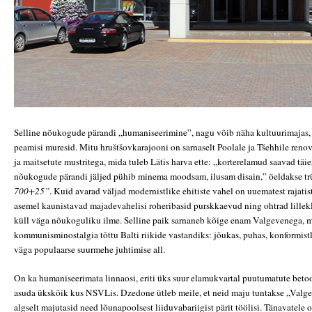
Selline nõukogude pärandi „humaniseerimine”, nagu võib näha kultuurimajas, 
peamisi muresid. Mitu hruštšovkarajooni on sarnaselt Poolale ja Tšehhile renov
ja maitsetute mustritega, mida tuleb Lätis harva ette: „korterelamud saavad täies
nõukogude pärandi jäljed pühib minema moodsam, ilusam disain,” öeldakse tr
700+25”
. Kuid avarad väljad modernistlike ehitiste vahel on uuematest rajatis
asemel kaunistavad majadevahelisi roheribasid purskkaevud ning ohtrad lillek
küll väga nõukoguliku ilme. Selline paik sarnaneb kõige enam Valgevenega, 
kommunisminostalgia tõttu Balti riikide vastandiks: jõukas, puhas, konformistl
väga populaarse suurmehe juhtimise all.
On ka humaniseerimata linnaosi, eriti üks suur elamukvartal puutumatute beto
asuda ükskõik kus NSVLis. Dzedone ütleb meile, et neid maju tuntakse „Valge
algselt majutasid need lõunapoolsest liiduvabariigist pärit töölisi. Tänavatele on