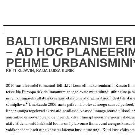
BALTI URBANISMI E
– AD HOC PLANEERI
PEHME URBANISMINI
KEITI KLJAVIN, KAIJA-LUISA KURIK
2016. aasta kevadel toimunud Telliskivi Loomelinnaku seminaril „Kasutu linn
teiste Ida-Euroopa riikide linnaruumiga tegelevate mittetulundusühingute ja 
ning mõningaseks üllatuseks selgus, et mitu neist organisatsioonidest tähistas 
2
sünnipäeva.
Umbkaudu 2006. aasta paiku näib olevat hoogu saanud periood, 
linnaruumiga tegelevad aktivistid, teadlased, vastsed linnaga seotud ülikoolier
ametnikud ei soovinud end defineerida kitsalt linnaplaneerijate, geograafide, a
aktivistidena, vaid hakkasid looma omi platvorme linnaruumi arengus kaasa rä
valdkondadeüleselt ning kaasates laiemat huvitatute ringi. Kuid kust võiks o