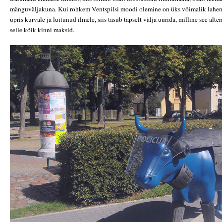
mänguväljakuna. Kui rohkem Ventspilsi moodi olemine on üks võimalik lahend
üpris kurvale ja luitunud ilmele, siis tasub täpselt välja uurida, milline see alte
selle kõik kinni maksid.