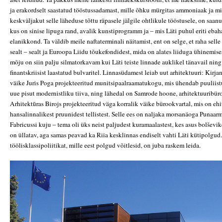
ja erakordselt saastatud tööstussadamast, mille õhku mürgitas ammoniaak ja mil
keskväljakut selle läheduse tõttu räpasele jälgile ohtlikule tööstusele, on saa
kus on sinise lipuga rand, avalik kunstiprogramm ja – mis Läti puhul eriti ebah
elanikkond. Ta väldib meile naftaterminali näitamist, ent on selge, et raha selle
sealt – sealt ja Euroopa Liidu tõukefondidest, mida on alates liiduga ühinemises
mõju on siin palju silmatorkavam kui Läti teiste linnade auklikel tänavail nin
finantskriisist laastatud bulvaritel. Linnasüdamest leiab uut arhitektuuri: Kirj
väike Juris Poga projekteeritud munitsipaalraamatukogu, mis ühendab puuliist
uue pisut modernistliku tiiva, ning lähedal on Samrode hoone, arhitektuuribür
Arhitektūras Birojs projekteeritud väga korralik väike bürookvartal, mis on eh
hansalinnalikest pruunidest tellistest. Selle ees on naljaka morsanäoga Punaarm
Fabricussi kuju – tema oli üks neist paljudest kuramaalastest, kes asus bolševi
on üllatav, aga samas peavad ka Riia kesklinnas endiselt vahti Läti kütipolgud.
töölisklassipoliitikat, mille eest polgud võitlesid, on juba raskem leida.