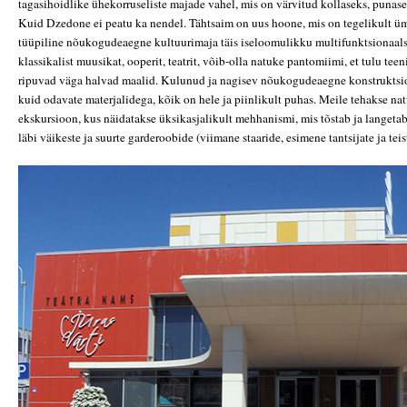
tagasihoidlike ühekorruseliste majade vahel, mis on värvitud kollaseks, punasek
Kuid Dzedone ei peatu ka nendel. Tähtsaim on uus hoone, mis on tegelikult üm
tüüpiline nõukogudeaegne kultuurimaja täis iseloomulikku multifunktsionaals
klassikalist muusikat, ooperit, teatrit, võib-olla natuke pantomiimi, et tulu teeni
ripuvad väga halvad maalid. Kulunud ja nagisev nõukogudeaegne konstruktsio
kuid odavate materjalidega, kõik on hele ja piinlikult puhas. Meile tehakse nat
ekskursioon, kus näidatakse üksikasjalikult mehhanismi, mis tõstab ja langeta
läbi väikeste ja suurte garderoobide (viimane staaride, esimene tantsijate ja teis