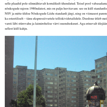
selle plaadid pole silmnähtavalt korralikult ühendatud. Teisel pool vabasadama
nõukogude rajoon 1980ndatest, mis on palju huvitavam: see on küll standardise
NSV ja mitte üldise Nõukogude Liidu standardi järgi, ning on viimasest parem 
ka esteetiliselt – tänu ekspressiivsetele telliskividetailidele. Dzedone ütleb mei
varsti läbi stürovahu ja laimirohelise värvi uuenduskuuri. Aga erinevalt ülejään
sellest küll kahju.