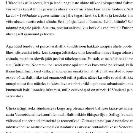
Ülikooli eksiilis (eesti, läti ja leedu pagulaste ühine ülikool okupeeritud Sak
või võttes kätest kinni ja seistes ühes rivis omariikluse taastamise lootuses. Sel
ka abi – 1990ndate alguses saime me jälle tagasi Eestiks, Lätiks ja Leeduks, ilm
võimaluse omaette edasi sõuda. Eesti põhja, Leedu lõunasse, Läti... läände? Selg
tahtnud paigale jääda. Siia itta, postsotsialismi, kus kõik oli veel mujalt Euro
üheaegselt iganenud ja toores.
Aga nüüd tundub, et postsotsialistlik konditsioon hakkab tasapisi ühele pool
ühest süsteemist teise, kus korraga üritatakse oma keerulise minevikuga toime 
ehitada, mistõttu olevik jääb justkui tähelepanuta. Paistab, et me kõik hakkam
siia, Baltikumi. Noorem juba iseseisvuse ajal suureks kasvanud põlvkond, kelle
(lääne)maailma uksed valla, ei võta enam omaks kohati stigmatiseeritud idaeuro
oskab võtta Balti riike kui omamoodi erilist paika, nähes ka selle sotsialistlik
omapäradest (loe näiteks ka käesoleva numbri artiklit pehmest urbanismist, mis
kümnendi balti linnalisi liikumisi, mille eestvedajad on nimelt 1980ndatel ja 
aktivistid).
Üheks märgiliseks sündmuseks kogu aeg olemas olnud baltluse taasavastamis
aasta Veneetsia arhitektuuribiennaali Balti riikide ühispaviljon. Sellegi kuraat
välismaal tudeerinud arhitektid ja teoreetikud. Otsusega paviljon Arsenalest vä
rahvusvahelise näitusekompleksi naabruses asuvasse brutaalselt keset Veneetsia