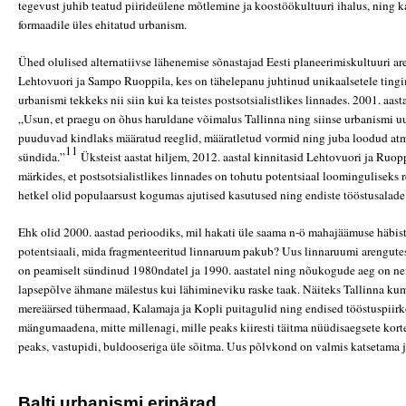
tegevust juhib teatud piirideülene mõtlemine ja koostöökultuuri ihalus, ning ka
formaadile üles ehitatud urbanism.
Ühed olulised alternatiivse lähenemise sõnastajad Eesti planeerimiskultuuri a
Lehtovuori ja Sampo Ruoppila, kes on tähelepanu juhtinud unikaalsetele tingim
urbanismi tekkeks nii siin kui ka teistes postsotsialistlikes linnades. 2001. aast
„Usun, et praegu on õhus haruldane võimalus Tallinna ning siinse urbanismi u
puuduvad kindlaks määratud reeglid, määratletud vormid ning juba loodud atm
11
sündida.”
Üksteist aastat hiljem, 2012. aastal kinnitasid Lehtovuori ja Ruop
märkides, et postsotsialistlikes linnades on tohutu potentsiaal loominguliseks 
hetkel olid populaarsust kogumas ajutised kasutused ning endiste tööstusala
Ehk olid 2000. aastad perioodiks, mil hakati üle saama n-ö mahajäämuse häbi
potentsiaali, mida fragmenteeritud linnaruum pakub? Uus linnaruumi arengut
on peamiselt sündinud 1980ndatel ja 1990. aastatel ning nõukogude aeg on ne
lapsepõlve ähmane mälestus kui lähimineviku raske taak. Näiteks Tallinna k
mereäärsed tühermaad, Kalamaja ja Kopli puitagulid ning endised tööstuspiir
mängumaadena, mitte millenagi, mille peaks kiiresti täitma nüüdisaegsete kort
peaks, vastupidi, buldooseriga üle sõitma. Uus põlvkond on valmis katsetama j
Balti urbanismi eripärad