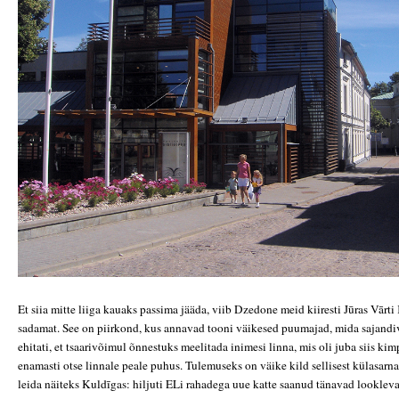
Et siia mitte liiga kauaks passima jääda, viib Dzedone meid kiiresti Jūras Vārti
sadamat. See on piirkond, kus annavad tooni väikesed puumajad, mida sajandiv
ehitati, et tsaarivõimul õnnestuks meelitada inimesi linna, mis oli juba siis ki
enamasti otse linnale peale puhus. Tulemuseks on väike kild sellisest külasarn
leida näiteks Kuldīgas: hiljuti ELi rahadega uue katte saanud tänavad lookle