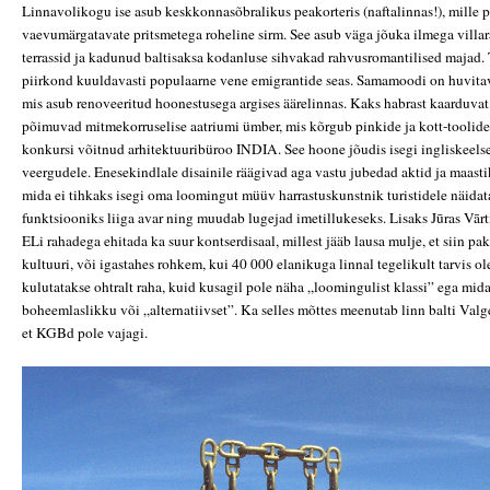
Linnavolikogu ise asub keskkonnasõbralikus peakorteris (naftalinnas!), mille p
vaevumärgatavate pritsmetega roheline sirm. See asub väga jõuka ilmega villar
terrassid ja kadunud baltisaksa kodanluse sihvakad rahvusromantilised majad.
piirkond kuuldavasti populaarne vene emigrantide seas. Samamoodi on huvita
mis asub renoveeritud hoonestusega argises äärelinnas. Kaks habrast kaarduvat 
põimuvad mitmekorruselise aatriumi ümber, mis kõrgub pinkide ja kott-toolide 
konkursi võitnud arhitektuuribüroo INDIA. See hoone jõudis isegi ingliskeelse
veergudele. Enesekindlale disainile räägivad aga vastu jubedad aktid ja maastik
mida ei tihkaks isegi oma loomingut müüv harrastuskunstnik turistidele näida
funktsiooniks liiga avar ning muudab lugejad imetillukeseks. Lisaks Jūras Vārt
ELi rahadega ehitada ka suur kontserdisaal, millest jääb lausa mulje, et siin pak
kultuuri, või igastahes rohkem, kui 40 000 elanikuga linnal tegelikult tarvis ol
kulutatakse ohtralt raha, kuid kusagil pole näha „loomingulist klassi” ega mida
boheemlaslikku või „alternatiivset”. Ka selles mõttes meenutab linn balti Valg
et KGBd pole vajagi.