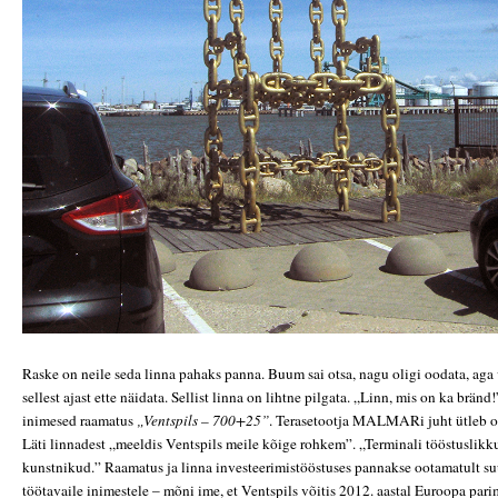
Raske on neile seda linna pahaks panna. Buum sai otsa, nagu oligi oodata, aga
sellest ajast ette näidata. Sellist linna on lihtne pilgata. „Linn, mis on ka brän
inimesed raamatus
„Ventspils – 700+25”
. Terasetootja MALMARi juht ütleb oot
Läti linnadest „meeldis Ventspils meile kõige rohkem”. „Terminali tööstuslikku
kunstnikud.” Raamatus ja linna investeerimistööstuses pannakse ootamatult suur
töötavaile inimestele – mõni ime, et Ventspils võitis 2012. aastal Euroopa par