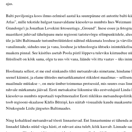
ajas.
Balti paviljoniga koos ilmus eelmisel aastal ka suurepärane eri autorite balti-k
Atlas”, mille tekstide hulgast taasavaldame käesolevas numbris Ines Weizmani
Grandorge'i ja Jonathan Lovekini fotoseeriaga „Ground”. Inese essee ja fotograa
maastikest juhivad tähelepanu meie regiooni taristuvõrgu sõlmpunktidele, alus
üle ja läbi Baltimaade turismibrošüüridest nähtud rikkumata looduse ja värvili
vanalinnade, sidudes uue ja vana, looduse ja tehnoloogia ühtseks inimtekkeli
maakera pinnal. See käsitlus asetab Poola piiril lõppeva tuleviku kiirraudtee n
füüsiliselt on kõik sama, olgu ta uus või vana, läände või itta vaatav – üks ini
Hoolimata sellest, et me end siinkandis tihti metsarahvaks nimetame, hindame
seenel käimist, ja elame ühtedes metsarikkamatest riikidest maailmas – sellise
maailmale müüakse –, on meie ümber toimumas protsessid, mis suures osas lin
rahvale märkamata jäävad. Eesti metsakaitse liikumise üks eestvedajaid Linda
käesolevas numbris reportaaži topeltmoraalist Eesti riiklikus metsanduspoliit
toob regiooni-skaalasse Kārlis Bērziņš, kes näitab visuaalide kaudu maakasut
Nõukogude Liidu järgsetes Baltimaades.
Ning kohalikud metsarahvad tõesti linnastuvad. Ent linnastumine ei tähenda au
linnadel läheks nüüd väga hästi, et rahvast aina tuleb, kõik kasvab. Linnade s