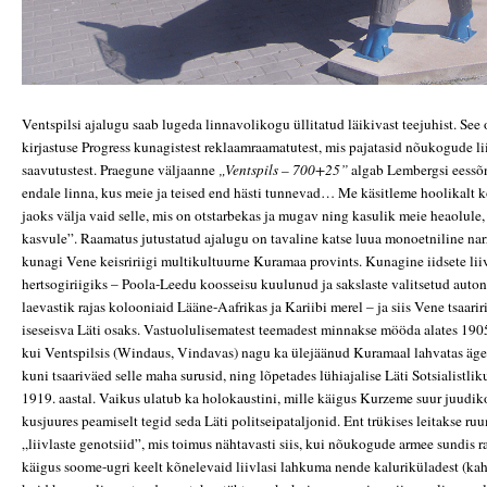
Ventspilsi ajalugu saab lugeda linnavolikogu üllitatud läikivast teejuhist. Se
kirjastuse Progress kunagistest reklaamraamatutest, mis pajatasid nõukogude l
saavutustest. Praegune väljaanne
„Ventspils – 700+25”
algab Lembergsi eessõ
endale linna, kus meie ja teised end hästi tunnevad… Me käsitleme hoolikalt k
jaoks välja vaid selle, mis on otstarbekas ja mugav ning kasulik meie heaolule, 
kasvule”. Raamatus jutustatud ajalugu on tavaline katse luua monoetniline nar
kunagi Vene keisririigi multikultuurne Kuramaa provints. Kunagine iidsete lii
hertsogiriigiks – Poola-Leedu koosseisu kuulunud ja sakslaste valitsetud auto
laevastik rajas kolooniaid Lääne-Aafrikas ja Kariibi merel – ja siis Vene tsaariri
iseseisva Läti osaks. Vastuolulisematest teemadest minnakse mööda alates 1905.
kui Ventspilsis (Windaus, Vindavas) nagu ka ülejäänud Kuramaal lahvatas äge s
kuni tsaariväed selle maha surusid, ning lõpetades lühiajalise Läti Sotsialist
1919. aastal. Vaikus ulatub ka holokaustini, mille käigus Kurzeme suur juudik
kusjuures peamiselt tegid seda Läti politseipataljonid. Ent trükises leitakse ruu
„liivlaste genotsiid”, mis toimus nähtavasti siis, kui nõukogude armee sundis r
käigus soome-ugri keelt kõnelevaid liivlasi lahkuma nende kaluriküladest (kah