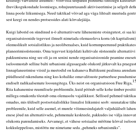
kellelegi varvastele astumist? Võib-olla seepärast piirdubki tihtilugu käsitleta
(huvi)kogukondade loomisega, rohujuuretasandi aktiviseerimise ja selgelt def
linna poole liikumisega. Need taktikad võivad aga väga lihtsalt muutuda gentri
sest keegi on nendes protsessides alati kõrvalejääja.
Kuigi laborid on sündinud n-ö alternatiivsete lähenemiste otsingutest, ei saa ki
organisatsioonide tegevust ilmselt nimetada olemasoleva korra (sh kapitalismi) 
olemuslikult sotsialistlikus ja neoliberaalses, kuid korrumpeerunud praktikatest
planeerimissüsteemis. Oma tegevust kirjeldati kehtivale süsteemile alternatiivi
pakkumisena ning see oli ja on senini nende organisatsioonide peamine enese
iseloomustab selline balti urbanismi algusaegade olukord jätkuvalt ka praegust
linnaplaneerimise viisid ja meetodid on kahaneva Baltikumi pealinna arendami
püüdluseid rakendama ning kus kohalike omavalitsuste partnerluse puudumise 
1
endiselt radikaalsemate loosungitega. Üks neist on organisatsioon Free Riga,
Riia kahanemise ruumilisele probleemile, kuid pöörab selle kohe ümber positi
millega omakorda tõestab oma olemasolu vajalikkust. Sellised pehmed taktika
omadus, mis üldiselt postsotsialislikke linnalisi liikumisi seob: suunatakse tä
probleemile, kuid selle asemel, et murele võimuesindajatelt valjuhäälselt lahe
enese jõud nn alternatiivsele, pehmemale keskteele, pakkudes ise välja innova
olukorra parendamiseks. Arvamegi, et vähese sotsiaalse mõõtme kõrval iseloom
kokkuleppelisus, mistõttu me nimetame seda „pehmeks urbanismiks”.