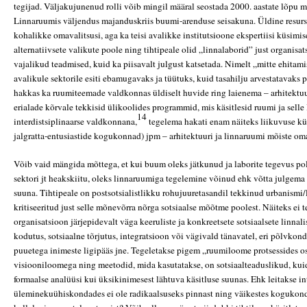
tegijad. Väljakujunenud rolli võib mingil määral seostada 2000. aastate lõpu 
Linnaruumis väljendus majanduskriis buumi-arenduse seisakuna. Üldine resur
kohalikke omavalitsusi, aga ka teisi avalikke institutsioone ekspertiisi küsimis
alternatiivsete valikute poole ning tihtipeale olid „linnalaborid” just organisat
vajalikud teadmised, kuid ka piisavalt julgust katsetada. Nimelt „mitte ehitami
avalikule sektorile esiti ebamugavaks ja tüütuks, kuid tasahilju arvestatavaks p
hakkas ka ruumiteemade valdkonnas üldiselt huvide ring laienema – arhitektuu
erialade kõrvale tekkisid ülikoolides programmid, mis käsitlesid ruumi ja sell
14
interdistsiplinaarse valdkonnana,
tegelema hakati enam näiteks liikuvuse kü
jalgratta-entusiastide kogukonnad) jpm – arhitektuuri ja linnaruumi mõiste o
Võib vaid mängida mõttega, et kui buum oleks jätkunud ja laborite tegevus po
sektori jt heakskiitu, oleks linnaruumiga tegelemine võinud ehk võtta julgema
suuna. Tihtipeale on postsotsialistlikku rohujuuretasandil tekkinud urbanismi
kritiseeritud just selle mõnevõrra nõrga sotsiaalse mõõtme poolest. Näiteks ei t
organisatsioon järjepidevalt väga keeruliste ja konkreetsete sotsiaalsete linna
kodutus, sotsiaalne tõrjutus, integratsioon või vägivald tänavatel, eri põlvko
puuetega inimeste ligipääs jne. Tegeletakse pigem „ruumiloome protsessides o
visiooniloomega ning meetodid, mida kasutatakse, on sotsiaalteaduslikud, ku
formaalse analüüsi kui üksikinimesest lähtuva käsitluse suunas. Ehk leitakse intu
üleminekuühiskondades ei ole radikaalsuseks pinnast ning väikestes kogukond