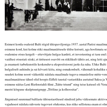
Esimest korda osalesid Balti riigid ühispaviljoniga 1937. aastal Pariisi maailma
esimene kord, kui kolme riiki maailmanäitusele üldse kutsuti, aga hoolimata se
osalemise otsus kergelt – ettevõtjate hulgas kardeti, et investeering ei tasu end 
vaidlusi otsustati siiski, et üritusest osavõtt on riiklikult tähtis asi, ning leiti 
ja enamasti tarbekunstile keskenduva ekspositsiooni jaoks ka raha. Uhke Balti
hulgaliselt auhindu ja sai kõvasti kiita, ning esmakordselt, vähemalt kohaliku 
suudeti kolme noort väikeriiki näidata maailmale tugeva omanäolise mitte-ven
maailmanäituse tähed olid hoopis Eiffeli taustal vastastikku asetatud Saksa ja 
esimene näitas Leni Riefenstahli filmi „Tahte triumf” ning teise katusel oli 
meetri kõrgune skulptuurigrupp „Tööline ja kolhoositar”.
Järgmised suuremad baltlaste ühtsustaotlused sündisid juba väiksemate aktiivs
vajadusest näidata rahvuste tugevust olukorras, kus riike sellistena enam ei oln