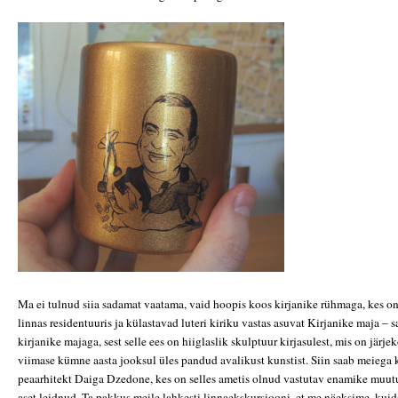
Ma ei tulnud siia sadamat vaatama, vaid hoopis koos kirjanike rühmaga, kes o
linnas residentuuris ja külastavad luteri kiriku vastas asuvat Kirjanike maja – s
kirjanike majaga, sest selle ees on hiiglaslik skulptuur kirjasulest, mis on järje
viimase kümne aasta jooksul üles pandud avalikust kunstist. Siin saab meiega
peaarhitekt Daiga Dzedone, kes on selles ametis olnud vastutav enamike muutus
aset leidnud. Ta pakkus meile lahkesti linnaekskursiooni, et me näeksime, kui