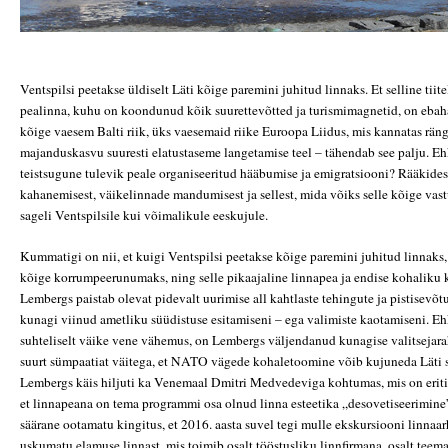
Ventspilsi peetakse üldiselt Läti kõige paremini juhitud linnaks. Et selline tii
pealinna, kuhu on koondunud kõik suurettevõtted ja turismimagnetid, on ebahar
kõige vaesem Balti riik, üks vaesemaid riike Euroopa Liidus, mis kannatas rängal
majanduskasvu suuresti elatustaseme langetamise teel – tähendab see palju. E
teistsugune tulevik peale organiseeritud hääbumise ja emigratsiooni? Rääkides
kahanemisest, väikelinnade mandumisest ja sellest, mida võiks selle kõige vastu
sageli Ventspilsile kui võimalikule eeskujule.
Kummatigi on nii, et kuigi Ventspilsi peetakse kõige paremini juhitud linnaks,
kõige korrumpeerunumaks, ning selle pikaajaline linnapea ja endise kohaliku 
Lembergs paistab olevat pidevalt uurimise all kahtlaste tehingute ja pistisevõtu
kunagi viinud ametliku süüdistuse esitamiseni – ega valimiste kaotamiseni. Eh
suhteliselt väike vene vähemus, on Lembergs väljendanud kunagise valitsejara
suurt sümpaatiat väitega, et NATO vägede kohaletoomine võib kujuneda Läti s
Lembergs käis hiljuti ka Venemaal Dmitri Medvedeviga kohtumas, mis on eriti 
et linnapeana on tema programmi osa olnud linna esteetika „desovetiseerimine
säärane ootamatu kingitus, et 2016. aasta suvel tegi mulle ekskursiooni linnaar
uskumatu elamuse linnast, mis toimib osalt tööstusliku linnfirmana, osalt teemap