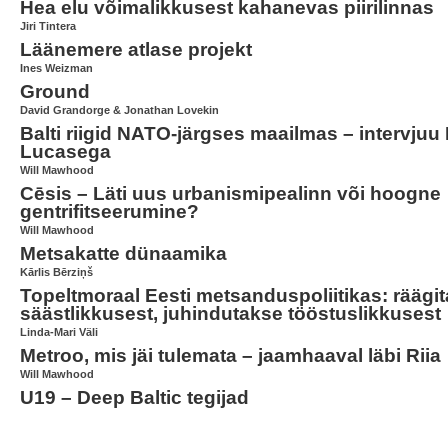
Hea elu võimalikkusest kahanevas piirilinnas
Jiri Tintera
Läänemere atlase projekt
Ines Weizman
Ground
David Grandorge & Jonathan Lovekin
Balti riigid NATO-järgses maailmas – intervju
Lucasega
Will Mawhood
Cēsis – Läti uus urbanismipealinn või hoogne
gentrifitseerumine?
Will Mawhood
Metsakatte dünaamika
Kārlis Bērziņš
Topeltmoraal Eesti metsanduspoliitikas: räägi
säästlikkusest, juhindutakse tööstuslikkusest
Linda-Mari Väli
Metroo, mis jäi tulemata – jaamhaaval läbi Riia
Will Mawhood
U19 – Deep Baltic tegijad