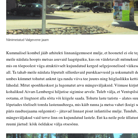
Niinimetatud Valgevene jaam
Kummalisel kombel jääb arhitekti linnanägemusest mulje, et hoonetel ei ole teg
meile näidata hoopis metsas asuvaid laagripaiku, kus on väidetavalt mitmekuul
mis on tõepoolest väga atraktiivselt kujundatud kerged selgejoonelised väik
all. Ta tahab meile näidata lõputult sillerdavaid purskkaevusid ja uskumatult d
umbes kümmet tohutut ankrut iga randa viiva tee juures ning hiiglaslikku ketti
lähedal. Mitut spordikeskust ja lugematut arvu mänguväljakuid. Viimase kirju
kohalikud Aivars Lembergsi hiljutise sigimise arvele. Tuleb välja, et Ventspilsi
ootama, et liugteest alla sõita või kiigele saada. Tohutu laste taristu – alates 
lõpetades tõeliselt toreda lasteraudteega, mis käib ranna ja metsa vahet (kuigi 
päris raudteejaama sulgemist) – jätavad linnast pisut infantiilse mulje. Tundub, 
mänguväljakud vaid terve linn on kujundatud lastele. Ent ka neile pole üllatus
ruumi jäetud: kõik öeldakse välja otsesõnu.