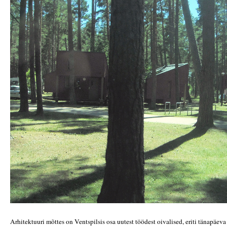
Arhitektuuri mõttes on Ventspilsis osa uutest töödest oivalised, eriti tänapäev