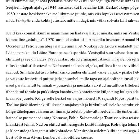
kuid kummaline, et seda peetakse tähtsamaks kui peaaegu iga viimase linnas el
Seejärel hüppab ajalugu 1944. aastasse, kui liberaalne Läti Kesknõukogu põge
1980. aastate keskkonnakaitse liikumise juurde, mis viis lõpuks iseseisvumiseni.
mida
Ventspils
enda kohta jutustab, mitte midagi, mis võiks solvata Läti rahvus
Kuid keskkonnaliikumise mainimine on hädavajalik, et mõista, miks on Ventsp
kummaline „edulugu”. 1970. aastatel ehitati siia Ameerika investori Armand 
Occidental Petroleumi abiga naftaterminal, et Nõukogude Liidu sisealadelt päri
Läänemere kaudu Lääne-Euroopasse eksportida. Ventspilsi suur vabasadam on 
ehitatud ja see on alates 1997. aastast olnud erimajandustsoon, misjärel on sell
tulus kapitalistlik ettevõte. Naftaterminal teeb selgeks, millises linnas sa viibi
saabud. Siin lähedal asub luteri kiriku ümber ehitatud väike väljak – pisike Pet
ja väikeste krohvitud puitmajade ansambel, mille taga on ajalooline turuvälj
näed paratamatult terminali – punaseks ja mustaks värvitud metalltoru tillukest
ühendatud torude ja pukkidega kaarduvate konteinerite külge ning kulgeb edas
kraanade juurde. Kõige selle keskel on varjus mõned 19. sajandi lõpust pärit
Taoline järsk üleminek tillukestelt majakestelt ja kirikult sellisele konstruktiv
kõige tähelepanuväärsem asi linnas ja tuletab pidevalt meelde, mille ümber siin
kaipealse promenaadi ning Norrasse, Põhja-Saksamaale ja Taanisse viiva reisis
klaaskiust lehmi. Nad on ehitud mitmesuguste kostüümidega. Kohvriga lehm, 
ja kleepsudega kaugetest sihtkohtadest. Märulipolitseilehm kilbi ja turvisega.
kust võib osta Aivars Lembergsi näopildiga kruuse.