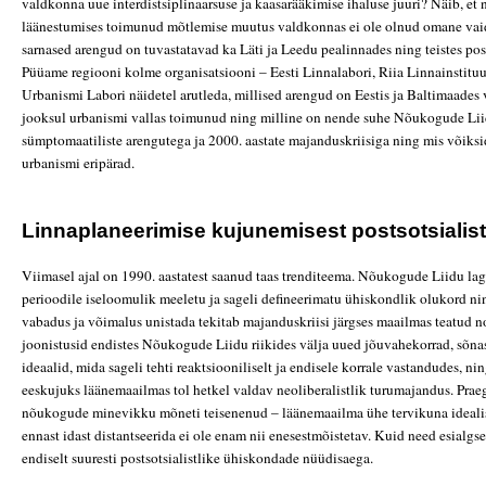
valdkonna uue interdistsiplinaarsuse ja kaasarääkimise ihaluse juuri? Näib, e
läänestumises toimunud mõtlemise muutus valdkonnas ei ole olnud omane vaid 
sarnased arengud on tuvastatavad ka Läti ja Leedu pealinnades ning teistes posts
Püüame regiooni kolme organisatsiooni – Eesti Linnalabori, Riia Linnainstituud
Urbanismi Labori näidetel arutleda, millised arengud on Eestis ja Baltimaades
jooksul urbanismi vallas toimunud ning milline on nende suhe Nõukogude Lii
sümptomaatiliste arengutega ja 2000. aastate majanduskriisiga ning mis võiksid 
urbanismi eripärad.
Linnaplaneerimise kujunemisest postsotsialist
Viimasel ajal on 1990. aastatest saanud taas trenditeema. Nõukogude Liidu l
perioodile iseloomulik meeletu ja sageli defineerimatu ühiskondlik olukord ni
vabadus ja võimalus unistada tekitab majanduskriisi järgses maailmas teatud no
joonistusid endistes Nõukogude Liidu riikides välja uued jõuvahekorrad, sõna
ideaalid, mida sageli tehti reaktsiooniliselt ja endisele korrale vastandudes, ni
eeskujuks läänemaailmas tol hetkel valdav neoliberalistlik turumajandus. Pra
nõukogude minevikku mõneti teisenenud – läänemaailma ühe tervikuna ideali
ennast idast distantseerida ei ole enam nii enesestmõistetav. Kuid need esialg
endiselt suuresti postsotsialistlike ühiskondade nüüdisaega.