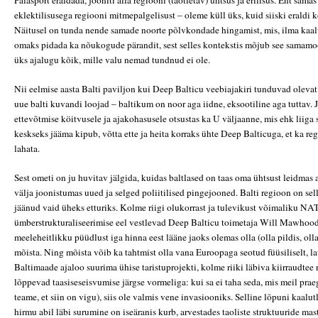
Palasport eraldada, jooniti alla regiooni (taotletav) ühtsus ja erilisus. Ent sama
eklektilisusega regiooni mitmepalgelisust – oleme küll üks, kuid siiski eraldi k
Näitusel on tunda nende samade noorte põlvkondade hingamist, mis, ilma kaal
omaks pidada ka nõukogude pärandit, sest selles kontekstis mõjub see samamoo
üks ajalugu kõik, mille valu nemad tundnud ei ole.
Nii eelmise aasta Balti paviljon kui Deep Balticu veebiajakiri tunduvad olevat
uue balti kuvandi loojad – baltikum on noor aga iidne, eksootiline aga tuttav. 
ettevõtmise köitvusele ja ajakohasusele otsustas ka U väljaanne, mis ehk liiga 
keskseks jääma kipub, võtta ette ja heita korraks ühte Deep Balticuga, et ka re
lahata.
Sest ometi on ju huvitav jälgida, kuidas baltlased on taas oma ühtsust leidmas a
välja joonistumas uued ja selged poliitilised pingejooned. Balti regioon on se
jäänud vaid üheks etturiks. Kolme riigi olukorrast ja tulevikust võimaliku N
ümberstrukturaliseerimise eel vestlevad Deep Balticu toimetaja Will Mawhood
meeleheitlikku püüdlust iga hinna eest lääne jaoks olemas olla (olla pildis, oll
mõista. Ning mõista võib ka tahtmist olla vana Euroopaga seotud füüsiliselt, lau
Baltimaade ajaloo suurima ühise taristuprojekti, kolme riiki läbiva kiirraudtee 
lõppevad taasiseseisvumise järgse vormeliga: kui sa ei taha seda, mis meil prae
teame, et siin on vigu), siis ole valmis vene invasiooniks. Selline lõpuni kaal
hirmu abil läbi surumine on iseäranis kurb, arvestades taoliste struktuuride mas