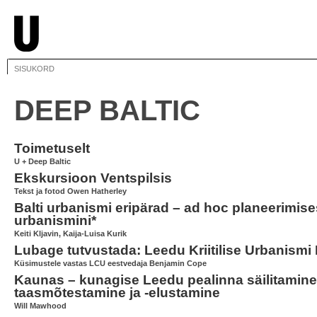
SISUKORD
DEEP BALTIC
Toimetuselt
U + Deep Baltic
Ekskursioon Ventspilsis
Tekst ja fotod Owen Hatherley
Balti urbanismi eripärad – ad hoc planeerimis
urbanismini*
Keiti Kljavin, Kaija-Luisa Kurik
Lubage tutvustada: Leedu Kriitilise Urbanismi
Küsimustele vastas LCU eestvedaja Benjamin Cope
Kaunas – kunagise Leedu pealinna säilitamine
taasmõtestamine ja -elustamine
Will Mawhood