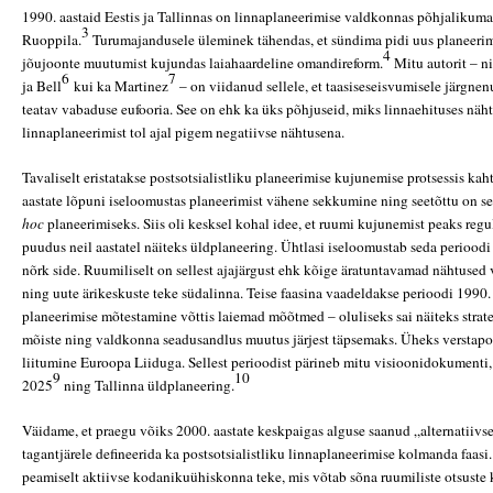
1990. aastaid Eestis ja Tallinnas on linnaplaneerimise valdkonnas põhjaliku
3
Ruoppila.
Turumajandusele üleminek tähendas, et sündima pidi uus planeeri
4
jõujoonte muutumist kujundas laiahaardeline omandireform.
Mitu autorit – n
6
7
ja Bell
kui ka Martinez
– on viidanud sellele, et taasiseseisvumisele järgne
teatav vabaduse eufooria. See on ehk ka üks põhjuseid, miks linnaehituses näht
linnaplaneerimist tol ajal pigem negatiivse nähtusena.
Tavaliselt eristatakse postsotsialistliku planeerimise kujunemise protsessis kaht
aastate lõpuni iseloomustas planeerimist vähene sekkumine ning seetõttu on s
hoc
planeerimiseks. Siis oli kesksel kohal idee, et ruumi kujunemist peaks regu
puudus neil aastatel näiteks üldplaneering. Ühtlasi iseloomustab seda perioodi 
nõrk side. Ruumiliselt on sellest ajajärgust ehk kõige äratuntavamad nähtused
ning uute ärikeskuste teke südalinna. Teise faasina vaadeldakse perioodi 1990. 
planeerimise mõtestamine võttis laiemad mõõtmed – oluliseks sai näiteks strate
mõiste ning valdkonna seadusandlus muutus järjest täpsemaks. Üheks verstapo
liitumine Euroopa Liiduga. Sellest perioodist pärineb mitu visioonidokumenti,
9
10
2025
ning Tallinna üldplaneering.
Väidame, et praegu võiks 2000. aastate keskpaigas alguse saanud „alternatiivs
tagantjärele defineerida ka postsotsialistliku linnaplaneerimise kolmanda faasi
peamiselt aktiivse kodanikuühiskonna teke, mis võtab sõna ruumiliste otsuste