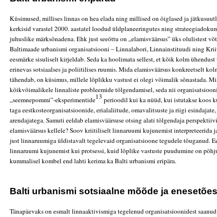
Küsimused, millises linnas on hea elada ning millised on õiglased ja jätkusuu
kerkisid varastel 2000. aastatel loodud üldplaneeringutes ning strateegiadoku
juhuslike märksõnadena. Ehk just seeõttu on „elamisväärsus” üks olulistest võ
Baltimaade urbanismi organisatsiooni – Linnalabori, Linnainstituudi ning Krii
eesmärke sisuliselt kirjeldab. Seda ka hoolimata sellest, et kõik kolm ühendus
erinevas sotsiaalses ja poliitilises ruumis. Mida elamisväärsus konkreetselt ko
tähendab, on küsimus, millele lõplikku vastust ei olegi võimalik sõnastada. Mi
kõikvõimalikele linnaliste probleemide tõlgendamisel, seda nii organisatsioon
13
„seemnepommi”-eksperimentide
perioodil kui ka nüüd, kui istutakse koos k
taga eestkosteorganisatsioonide, erialaliitude, omavalitsuste ja riigi esindajat
arendajatega. Samuti eeldab elamisväärsuse otsing alati tõlgendaja perspektiivi
elamisväärsus kellele? Soov kriitiliselt linnaruumi kujunemist interpreteerida 
just linnaruumiga üldistavalt tegelevaid organisatsioone tegudele tõuganud. 
linnaruumi kujunemist kui protsessi, kuid lõplike vastuste puudumine on põhj
kummalisel kombel end lahti kerima ka Balti urbanismi eripära.
Balti urbanismi sotsiaalne mõõde ja enesetõe
Tänapäevaks on esmalt linnaaktivismiga tegelenud organisatsioonidest saanud