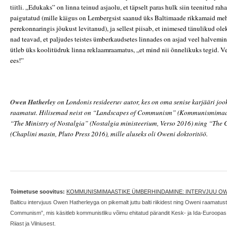
tiitli. „Edukaks” on linna teinud asjaolu, et täpselt paras hulk siin teenitud raha
paigutatud (mille käigus on Lembergsist saanud üks Baltimaade rikkamaid meh
perekonnaringis jõukust levitanud), ja sellest piisab, et inimesed tänulikud olek
nad teavad, et paljudes teistes ümberkaudsetes linnades on asjad veel halvemini
ütleb üks koolitüdruk linna reklaamraamatus, „et mind nii õnnelikuks tegid. Vent
ees!”
Owen Hatherley
on Londonis resideeruv autor, kes on oma senise karjääri joo
raamatut. Hilisemad neist on “Landscapes of Communism” (Kommunismimaas
“The Ministry of Nostalgia” (Nostalgia ministeerium, Verso 2016) ning “The
(Chaplini masin, Pluto Press 2016), mille aluseks oli Oweni doktoritöö.
Toimetuse soovitus:
KOMMUNISMIMAASTIKE ÜMBERHINDAMINE: INTERVJUU O
Balticu intervjuus Owen Hatherleyga on pikemalt juttu balti riikidest ning Oweni raamatu
Communism”, mis käsitleb kommunistliku võimu ehitatud pärandit Kesk- ja Ida-Euroopas, l
Riiast ja Vilniusest.