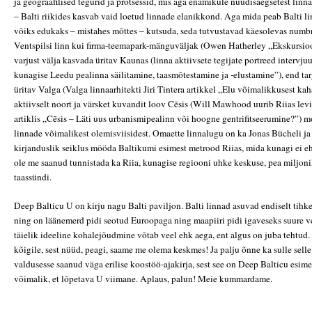
ja geograafilised tegurid ja protsessid, mis aga enamikule nüüdisaegsetest linn
– Balti riikides kasvab vaid loetud linnade elanikkond. Aga mida peab Balti lin
võiks edukaks – mistahes mõttes – kutsuda, seda tutvustavad käesolevas numbr
Ventspilsi linn kui firma-teemapark-mänguväljak (Owen Hatherley „Ekskursioo
varjust välja kasvada üritav Kaunas (linna aktiivsete tegijate portreed intervju
kunagise Leedu pealinna säilitamine, taasmõtestamine ja -elustamine”), end t
üritav Valga (Valga linnaarhitekti Jiri Tintera artikkel „Elu võimalikkusest kah
aktiivselt noort ja värsket kuvandit loov Cēsis (Will Mawhood uurib Riias lev
artiklis „Cēsis – Läti uus urbanismipealinn või hoogne gentrifitseerumine?”) m
linnade võimalikest olemisviisidest. Omaette linnalugu on ka Jonas Bücheli j
kirjanduslik seiklus mööda Baltikumi esimest metrood Riias, mida kunagi ei eh
ole me saanud tunnistada ka Riia, kunagise regiooni uhke keskuse, pea miljoni
taassündi.
Deep Balticu U on kirju nagu Balti paviljon. Balti linnad asuvad endiselt tihke
ning on läänemerd pidi seotud Euroopaga ning maapiiri pidi igaveseks suure 
täielik ideeline kohalejõudmine võtab veel ehk aega, ent algus on juba tehtud.
kõigile, sest nüüd, peagi, saame me olema keskmes! Ja palju õnne ka sulle selle
valdusesse saanud väga erilise koostöö-ajakirja, sest see on Deep Balticu esim
võimalik, et lõpetava U viimane. Aplaus, palun! Meie kummardame.