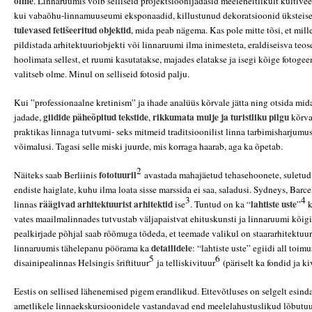
olme
. Linnaruumis võib selliseid projektsioonijadasid meeleheitlikult kultivee
kui vabaõhu-linnamuuseumi eksponaadid, killustunud dekoratsioonid üksteise 
tulevased fetišeeritud objektid
, mida peab nägema. Kas pole mitte tõsi, et mill
pildistada arhitektuuriobjekti või linnaruumi ilma inimesteta, eraldiseisva teos
hoolimata sellest, et ruumi kasutatakse, majades elatakse ja isegi kõige fotogee
valitseb olme. Minul on selliseid fotosid palju.
Kui ”professionaalne kretinism” ja ihade analüüs kõrvale jätta ning otsida mi
giidide päheõpitud tekstide
rikkumata mulje ja turistliku pilgu
jadade,
,
kõrva
praktikas linnaga tutvumi- seks mitmeid traditsioonilist linna tarbimisharjumu
võimalusi. Tagasi selle miski juurde, mis korraga haarab, aga ka õpetab.
2
fototuuril
Näiteks saab Berliinis
avastada mahajäetud tehasehoonete, suletud 
endiste haiglate, kuhu ilma loata sisse marssida ei saa, saladusi.
Sydneys, Barcel
3
4
räägivad arhitektuurist arhitektid
lahtiste uste
linnas
ise
. Tuntud on ka “
”
k
vates maailmalinnades tutvustab väljapaistvat ehituskunsti ja linnaruumi kõigil
pealkirjade põhjal saab rõõmuga tõdeda, et teemade valikul on staararhitektuu
detailidele
linnaruumis tähelepanu pöörama ka
: “lahtiste uste” egiidi all toim
5
6
disainipealinnas Helsingis šriftituur
ja telliskivituur
(päriselt ka fondid ja ki
Eestis on sellised lähenemised pigem erandlikud. Ettevõtluses on selgelt esind
ametlikele linnaekskursioonidele vastandavad end meelelahustuslikud lõbutuur