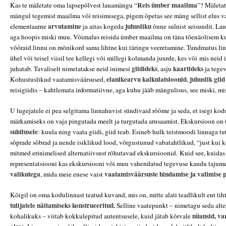
Reis ümber maailma
Kas te mäletate oma lapsepõlvest lauamängu “
”? Mäletat
mängul tegemist maailma või reisimisega, pigem õpetas see mäng sellist elus 
arvutamine
juhusliku
elementaarne
ja aitas kogeda
õnne sulnist seisundit. 
aga hoopis miski muu. Võimalus reisida ümber maailma on täna tõenäolisem ku
võõraid linnu on mõnikord sama lihtne kui täringu veeretamine. Tundmatus lin
ühel või teisel viisil tee kellegi või millegi kolmanda juurde, kes või mis nei
giidideks
kaartideks
juhatab. Tavaliselt nimetatakse neid inimesi
, asju
ja tege
elanikearvu kalkulatsioonid
juhuslik gii
Kohustuslikud vaatamisväärsused,
,
reisigiidis – kahtlemata informatiivne, aga kuhu jääb mängulisus, see miski, mi
U lugejatele ei pea selgitama linnahuvist sündivaid rõõme ja seda, et isegi kod
märkamiseks on vaja pingutada meelt ja turgutada arusaamist. Ekskursioon on 
suhtlusele
: kuula ning vaata giidi, giid teab. Esineb hulk teistmoodi linnaga tu
sõprade sõbrad ja nende isiklikud lood, võrgustunud vabatahtlikud, “just kui k
mitmed erinimelised alternatiivsust rõhutavad ekskursioonid.
Kuid see, kuidas
representatsiooni kas ekskursiooni või muu vahendatud tegevuse kaudu tajume
valikutega
vaatamisväärsuste hindamise ja valimise p
, mida meie enese vaist
Kõigil on oma kodulinnast teatud kuvand, mis on, mitte alati teadlikult ent tiht
tulijatele näitamiseks konstrueeritud.
Selline vaatepunkt – nimetagu seda alte
nüansid, var
kohalikuks – viitab kokkulepitud autentsusele, kuid jätab kõrvale