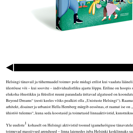
Helsingi tänavail ja tühermaadel toimuv pole midagi erilist kui vaadata lääne
ülestõuse või – kui soovite – individualistliku ajastu lõppu. Eriline on hoopis
elukoha õhustikku ja füüsilist ruumi parandada üritavad algatused on koondat
Beyond Dreams“ (eesti keeles võiks pealkiri olla „Unistuste Helsingi“). Raamat
arhitekt, disainer ja urbanist Hella Hernberg märgib eessõnas, et raamat ise on
ühistöö tulemus“, kuna seda koostasid ja toimetasid linnaaktivistid, kunstniku
1
Yle uudiste
kohaselt on Helsingi aktivistid toonud igameheõiguse tänavatel
toimuvad massiivsed arendused – linna laienedes juba Helsinki kesklinnaks sa