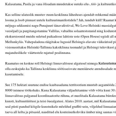
Kalasatama, Pasila ja vana õlisadam muudetakse uuteks elu-, töö- ja kultuurik
Kas selline ulatuslik muutuv ruum kesklinna läheduses ajendab rohkemal määr
looma ja loob pinnast uutele kultuurimanifestidele? Jah, tundub küll! Raamat kä
mõjuga sekkumisi nagu Punajuuri tänavafestival, We Love Helsinki massialgat
veesõjad) ja pargitangotamine Vallilas, vabaõhu solaarrestoranid ning kodures
ekskursioonid muidu suletud paikadesse lahtiste uste (Open House) egiidi all 
Mellunkyläs. Vahepaladena räägitakse lugusid Helsingis elavate väikeärisid pi
visioneeritakse Helsinki-Tallinna kaksiklinna teemadel ja Helsingi tulevikust 
majanduslikele väärtustele rajatud pealinnana.
Kalasatama
Raamatus on keskne roll Helsingi linnavalitsuse algatusel nimega
olla eeskujuks ka Tallinna kesklinna söötisseisvate mereäärsete arendusalade re
kasutamisele.
See 175 hektari suurune endise kaubasadama territoorium muutub aegamööda 
8000 inimese töökohaks. Kuna Kalasatama väljaehitamine võib võtta kuni 30 a
linnavalitsus palganud koordinaatorite rühma, et meelitada Kalasatama bürokr
kunsti, kultuuriüritusi ja teisi õuealgatusi. Alates 2010. aastast, mil Kalasatam
seal püsti pandud kõigile kunstnikele mõeldud graffiti-sein, viljeldud linnaaia
taeva all leiba ja pitsasid, nauditud elu konteinerkohviku ümber ning saunas v