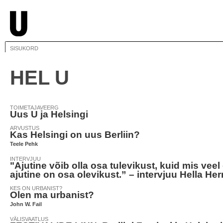
SISUKORD
HEL U
TOIMETAJAVEERG
Uus U ja Helsingi
ARVUSTUS
Kas Helsingi on uus Berliin?
Teele Pehk
INTERVJUU
"Ajutine võib olla osa tulevikust, kuid mis veel
ajutine on osa olevikust.” – intervjuu Hella He
KES ON URBANIST?
Olen ma urbanist?
John W. Fail
VÄLISVAATLUS