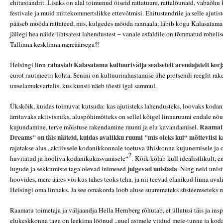
ehitustandrit. Lisaks on alal toimunud öiseid rattatuure, rattalõunaid, vabaõh
festivale ja muid mittekommertslikke ettevõtmisi. Ehitustandrile ja selle ajuti
pääseb mööda rattateed, mis, kulgedes mööda rannaala, läbib kogu Kalasatama 
jällegi hea näide lihtsatest lahendustest – vanale asfaldile on tõmmatud roheli
Tallinna kesklinna mereäärsega?!
rahastab Kalasatama kultuurivälja sealsetelt arendajatelt kor
Helsingi linn
eurot ruutmeetri kohta. Senini on kultuurirahastamise ühe protsendi reeglit ra
uuselamukvartalis, kus kunsti näeb tõesti igal sammul.
Ükskõik, kuidas toimuvat kutsuda: kas ajutisteks lahendusteks, loovaks kodan
ärritavaks aktivismiks, aluspõhimõtteks on sellel kõigel linnaruumi endale 
Raamat 
kujundamine, terve mõistuse rakendamine ruumi ja elu kavandamisel.
Dreams" on täis näiteid, kuidas avalikku ruumi "mis oleks kui“ mõtteviisi 
rajatakse alus „aktiivsele kodanikkonnale toetuva ühiskonna kujunemisele ja
2
huvitatud ja hooliva kodaniku
kasvamisele“
. Kõik kõlab küll idealistlikult, e
julgevad unistada
lugude ja sekkumiste taga olevad inimesed
. Ning neid unist
hoovides, mere ääres või kus tahes teoks teha, ja nii teevad elanikud linna av
Helsingi oma linnaks. Ja see omakorda loob aluse suuremateks süsteemseteks 
Raamatu toimetaja ja väljaandja Hella Hernberg rõhutab, et üllatusi täis ja ins
elukeskkonna taga on leekima löönud „uuel astmele viidud meie-tunne ja ko