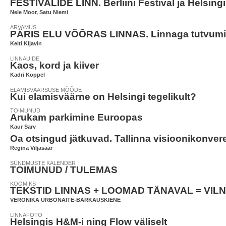
FESTIVALIDE LINN. Berliini Festival ja Helsingi
Nele Moor, Satu Niemi
ARVAMUS
PÄRIS ELU VÕÕRAS LINNAS. Linnaga tutvumis
Keiti Kljavin
LINNAUIDE
Kaos, kord ja kiiver
Kadri Koppel
ELAMISVÄÄRSUSE MÕÕDE
Kui elamisväärne on Helsingi tegelikult?
TOIMUNUD
Arukam parkimine Euroopas
Kaur Sarv
Oa otsingud jätkuvad. Tallinna visioonikonvere
Regina Viljasaar
SÜNDMUSTE KALENDER
TOIMUNUD / TULEMAS
KOOMIKS
TEKSTID LINNAS + LOOMAD TÄNAVAL = VIL
VERONIKA URBONAITĖ-BARKAUSKIENĖ
LINNAFOTO
Helsingis H&M-i ning Flow väliselt