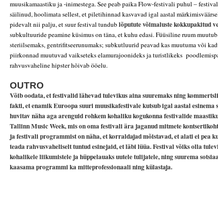
muusikamaastiku ja -inimestega. See peab paika Flow-festivali puhul – festiva
säilinud, hoolimata sellest, et piletihinnad kasvavad igal aastal märkimisväärse
lõputute võimaluste kokkupakitud v
pidevalt nii palju, et suur festival tundub
subkultuuride peamine küsimus on täna, et kuhu edasi. Füüsiline ruum muutub 
steriilsemaks, gentrifitseerunumaks; subkutluurid peavad kas muutuma või ka
piirkonnad muutuvad vaikseteks elamurajoonideks ja turistlikeks poodlemispa
rahvusvaheline hipster hõivab ööelu.
OUTRO
Võib oodata, et festivalid lähevad tulevikus aina suuremaks ning kommerts
fakti, et enamik Euroopa suuri muusikafestivale kutsub igal aastal esinema s
huvitav näha aga arenguid rohkem kohaliku kogukonna festivalide maastiku
Tallinn Music Week
, mis on oma festivali ära jaganud mitmete kontsertikoh
ja festivali programmist on näha, et korraldajad mõistavad, et alati ei pea 
teada rahvusvaheliselt tuntud esinejaid, et läbi lüüa. Festival võiks olla tul
kohalikele liikumistele ja hüppelauaks uutele tulijatele, ning suurema sotsia
kaasama programmi ka mitteprofessionaali ning külastaja.