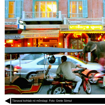
Tänaval kohtab nii mõndagi. Foto: Grete Siimut