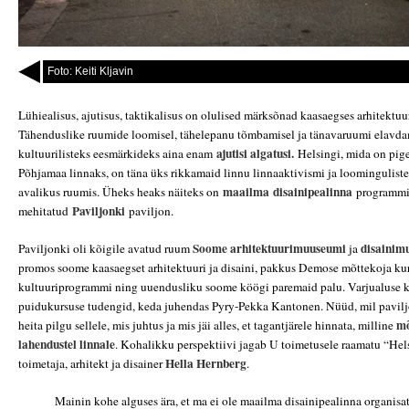
Foto: Keiti Kljavin
Lühiealisus, ajutisus, taktikalisus on olulised märksõnad kaasaegses arhitektuur
Tähenduslike ruumide loomisel, tähelepanu tõmbamisel ja tänavaruumi elavda
ajutisi algatusi.
kultuurilisteks eesmärkideks aina enam
Helsingi, mida on pig
Põhjamaa linnaks, on täna üks rikkamaid linnu linnaaktivismi ja loomingulist
maailma
disainipealinna
avalikus ruumis. Üheks heaks näiteks on
programmi 
Paviljonki
mehitatud
paviljon.
Soome arhitektuurimuuseumi
disainim
Paviljonki oli kõigile avatud ruum
ja
promos soome kaasaegset arhitektuuri ja disaini, pakkus Demose mõttekoja ku
kultuuriprogrammi ning uuendusliku soome köögi paremaid palu. Varjualuse k
puidukursuse tudengid, keda juhendas Pyry-Pekka Kantonen. Nüüd, mil pavil
m
heita pilgu sellele, mis juhtus ja mis jäi alles, et tagantjärele hinnata, milline
lahendustel
linnale
. Kohalikku perspektiivi jagab U toimetusele raamatu “He
Hella
Hernberg
toimetaja, arhitekt ja disainer
.
Mainin kohe alguses ära, et ma ei ole maailma disainipealinna organisat