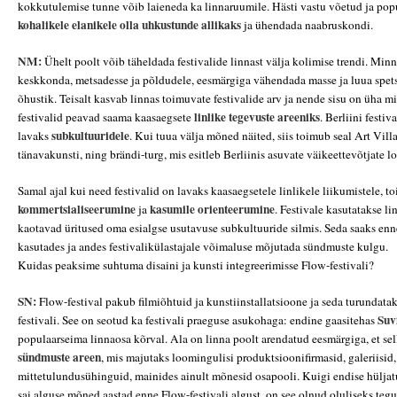
kokkutulemise tunne võib laieneda ka linnaruumile. Hästi vastu võetud ja popu
kohalikele elanikele olla uhkustunde allikaks
ja ühendada naabruskondi.
NM:
Ühelt poolt võib täheldada festivalide linnast välja kolimise trendi. Mi
keskkonda, metsadesse ja põldudele, eesmärgiga vähendada masse ja luua spetsi
õhustik. Teisalt kasvab linnas toimuvate festivalide arv ja nende sisu on üha 
linlike tegevuste areeniks
festivalid peavad saama kaasaegsete
. Berliini festiv
subkultuuridele
lavaks
. Kui tuua välja mõned näited, siis toimub seal
Art Vill
tänavakunsti, ning brändi-turg, mis esitleb Berliinis asuvate väikeettevõtjate 
Samal ajal kui need festivalid on lavaks kaasaegsetele linlikele liikumistele, t
kommertsialiseerumine
kasumile orienteerumine
ja
. Festivale kasutatakse l
kaotavad üritused oma esialgse usutavuse subkultuuride silmis. Seda saaks en
kasutades ja andes festivalikülastajale võimaluse mõjutada sündmuste kulgu.
Kuidas peaksime suhtuma disaini ja kunsti integreerimisse Flow-festivali?
SN:
Flow-festival pakub filmiõhtuid ja kunstiinstallatsioone ja seda turundata
Suv
festivali. See on seotud ka festivali praeguse asukohaga: endine gaasitehas
populaarseima linnaosa kõrval. Ala on linna poolt arendatud eesmärgiga, et sel
sündmuste areen
, mis majutaks loomingulisi produktsioonifirmasid, galeriisid,
mittetulundusühinguid, mainides ainult mõnesid osapooli. Kuigi endise hülja
sai alguse mõned aastad enne Flow-festivali algust, on see olnud oluliseks teg