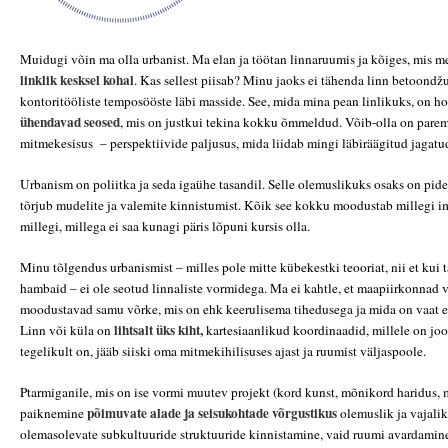
Muidugi võin ma olla urbanist. Ma elan ja töötan linnaruumis ja kõiges, mis 
linklik
kesksel kohal
. Kas sellest piisab? Minu jaoks ei tähenda linn betoondžu
kontoritööliste temposööste läbi masside. See, mida mina pean linlikuks, on h
ühendavad seosed
, mis on justkui tekina kokku õmmeldud. Võib-olla on pare
mitmekesisus – perspektiivide paljusus, mida liidab mingi läbiräägitud jagatu
Urbanism on poliitka ja seda igaühe tasandil. Selle olemuslikuks osaks on pid
tõrjub mudelite ja valemite kinnistumist. Kõik see kokku moodustab millegi i
millegi, millega ei saa kunagi päris lõpuni kursis olla.
Minu tõlgendus urbanismist – milles pole mitte kübekestki teooriat, nii et kui t
hambaid – ei ole seotud linnaliste vormidega. Ma ei kahtle, et maapiirkonnad
moodustavad samu võrke, mis on ehk keerulisema tihedusega ja mida on vaat et
lihtsalt üks kiht,
Linn või küla on
kartesiaanlikud koordinaadid, millele on joo
tegelikult on, jääb siiski oma mitmekihilisuses ajast ja ruumist väljaspoole.
Ptarmiganile, mis on ise vormi muutev projekt (kord kunst, mõnikord haridus, 
põimuvate alade ja seisukohtade võrgustikus
paiknemine
olemuslik ja vajalik
olemasolevate subkultuuride struktuuride kinnistamine, vaid ruumi avardamin