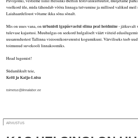
Paviljonki, vestleme liinil Helsinki-Berliin festivalikultuurist, muljetame par
veelkord üle, mida tähendab võõra linnaga tutvumine ja millised valikud meil 
Laiahaardelisust võtame ikka sõna sõnalt.
urbanisti igapäevaelul silma peal hoidmine
Mis on uues vana, on
- jätkuvalt 
tulevase kajastusi. Muuhulgas on seekord hulgaliselt väärt viiteid edasilugemi
uusarendustest Tallinna visioonikonverentsi kogumikuni. Värviliseks teeb uudi
toimunud suvekooli linnakoomiks.
Head lugemist!
Südamlikult teie,
Keiti ja Kaija-Luisa
toimetus@linnalabor.ee
ARVUSTUS