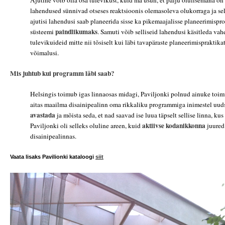
Ajutine võib olla osa tulevikust, kuid ma usun, et palju olulisemana on 
lahendused sünnivad otseses reaktsioonis olemasoleva olukorraga ja sel
ajutisi lahendusi saab planeerida sisse ka pikemaajalisse planeerimispr
paindlikumaks
süsteemi
. Samuti võib selliseid lahendusi käsitleda va
tulevikuideid mitte nii tõsiselt kui läbi tavapäraste planeerimispraktik
võimalusi.
Mis juhtub kui programm läbi saab?
Helsingis toimub igas linnaosas midagi, Paviljonki polnud ainuke toi
aitas maailma disainipealinn oma rikkaliku programmiga inimestel uuds
avastada
ja mõista seda, et nad saavad ise luua täpselt sellise linna, ku
aktiivse
kodanikkonna
Paviljonki oli selleks oluline areen, kuid
juured
disainipealinnas.
Vaata lisaks Pavilionki kataloogi
siit