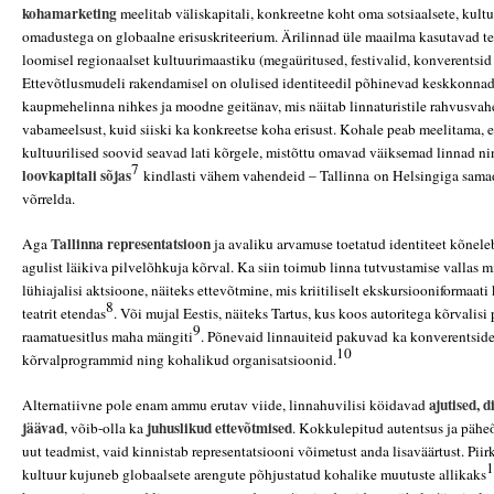
kohamarketing
meelitab väliskapitali, konkreetne koht oma sotsiaalsete, kultuur
omadustega on globaalne erisuskriteerium. Ärilinnad üle maailma kasutavad t
loomisel regionaalset kultuurimaastiku (megaüritused, festivalid, konverentsid n
Ettevõtlusmudeli rakendamisel on olulised identiteedil põhinevad keskkonnad 
kaupmehelinna nihkes ja moodne geitänav, mis näitab linnaturistile rahvusvahel
vabameelsust, kuid siiski ka konkreetse koha erisust. Kohale peab meelitama, eri
kultuurilised soovid seavad lati kõrgele, mistõttu omavad väiksemad linnad n
7
loovkapitali sõjas
kindlasti vähem vahendeid – Tallinna on Helsingiga samade
võrrelda.
Tallinna representatsioon
Aga
ja avaliku arvamuse toetatud identiteet kõneleb
agulist läikiva pilvelõhkuja kõrval. Ka siin toimub linna tutvustamise vallas
lühiajalisi aktsioone, näiteks ettevõtmine, mis kriitiliselt ekskursiooniformaati
8
teatrit etendas
. Või mujal Eestis, näiteks Tartus, kus koos autoritega kõrvalisi
9
raamatuesitlus maha mängiti
. Põnevaid linnauiteid pakuvad ka konverentside
10
kõrvalprogrammid ning kohalikud organisatsioonid.
ajutised, d
Alternatiivne pole enam ammu erutav viide, linnahuvilisi köidavad
jäävad
juhuslikud ettevõtmised
, võib-olla ka
. Kokkulepitud autentsus ja pähe
uut teadmist, vaid kinnistab representatsiooni võimetust anda lisaväärtust. Piir
1
kultuur kujuneb globaalsete arengute põhjustatud kohalike muutuste allikaks