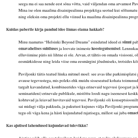
seega ma ei saa nende eest sõna võtta, vaid väljendan oma arvamust Pavi
Mina ise olen maailma disainipealinna projektiga seotud kui sõltumatu e
ning oleksin oma projekti ellu viinud ka maailma disainipealinna prog
Kuidas paberile kirja pandud idee linnas elama hakkab?
sünni
Minu raamatus “Helsinki Beyond Dreams” esindatud ideed ei
pab
omavahelises
suhtluses
koostegutsemisel
ja loovate inimeste
. Lennukad
elluviimine päris nii lihtne ei ole. Arvan, et tähtis on omada visiooni, 
eesmärkidesse ning leida viise oma eesmärgini jõudmiseks, trotsides kõik
Paviljonki täitis teatud lünka mitmel moel: see avas ühe parkimisplatsi po
avause tegevustega, mis poleks ehk muidu sisseseatud kohata toimunud
targalt kavandatud, kombineerides väga erinevaid tegevusi (joogast ja k
seminarideni) erinevale publikule, mistõttu loodi nagu iseenesest kesk
kohtuvad ja leiavad huvitavaid tegevusi. Paviljonki oli konseptsioonilt
sai midagi välja pakkuda, ja pakutust kujunes välja Paviljonki programm
omaet
tegu oli väga kena ja hästi kujundatud rajatisega, millest sai juba
Kas ajutised lahendused kujundavad tulevikku?