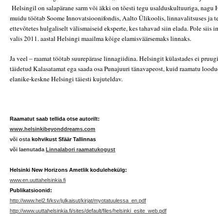
Helsingil on salapärane sarm või äkki on tõesti tegu usalduskultuuriga, nagu 
muidu töötab Soome Innovatsioonifondis, Aalto Ülikoolis, linnavalitsuses ja te
ettevõtetes hulgaliselt välismaiseid eksperte, kes tahavad siin elada. Pole siis 
valis 2011. aastal Helsingi maailma kõige elamisväärsemaks linnaks.
Ja veel – raamat töötab suurepärase linnagiidina. Helsingit külastades ei pruug
täidetud Kalasatamat ega saada osa Punajuuri tänavapeost, kuid raamatu loodu
elanike-keskne Helsingi täiesti kujuteldav.
Raamatut saab tellida otse autorilt:
www.helsinkibeyonddreams.com
või osta
kohvikust Sfäär Tallinnas
või laenutada
Linnalabori raamatukogust
Helsinki New Horizons Ametlik kodulehekülg:
www.en.uuttahelsinkia.fi
Publikatsioonid:
http://www.hel2.fi/ksv/julkaisut/kirjat/myotatuulessa_en.pdf
http://www.uuttahelsinkia.fi/sites/default/files/helsinki_esite_web.pdf