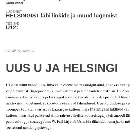
Kadri Vaher
LUGEMIST
HELSINGIST läbi linkide ja muud lugemist
TEGIJAD
U12:
TOIMETAJAVEERG
UUS U JA HELSINGI
U12 on mitut moodi uus.
Juba kaua oleme mõttes mõlgutanud, et kaks aastat j
vajab muutust - lugejasõbralikumat välimust ja laiahaardelisemat sisu. U12 on 
esimene katsetus, veebis ja ka käegakatsutav, kui otsutad välja printida. Oma
mõtteviis on õpetanud, et koostöös sünnivad lahendused. Uue kujunduse ja ve
Ptarmigani taktikud
Toompea tupiktänavas asuva kaasaegse kultuurimaja
- in
kultuurimaastikul paistavad silma rahvusvahelise koosseisuga ja teistmoodi lä
peaideoloog ja strateeg John W. Fail kirjutab Us, mida tähendab tema jaoks mõi
see seotud nende igapäevaga.