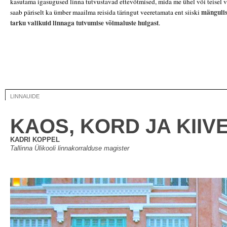
kasutama igasugused linna tutvustavad ettevõtmised, mida me ühel või teisel v
mängulis
saab päriselt ka ümber maailma reisida täringut veeretamata ent siiski
tarku valikuid linnaga tutvumise võimaluste hulgast
.
LINNAUIDE
KAOS, KORD JA KIIV
KADRI KOPPEL
Tallinna Ülikooli linnakorralduse magister