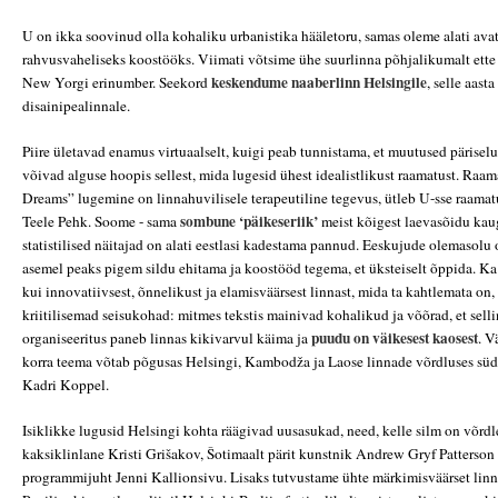
U on ikka soovinud olla kohaliku urbanistika hääletoru, samas oleme alati avat
rahvusvaheliseks koostööks. Viimati võtsime ühe suurlinna põhjalikumalt ette 
keskendume naaberlinn Helsingile
New Yorgi erinumber. Seekord
, selle aast
disainipealinnale.
Piire ületavad enamus virtuaalselt, kuigi peab tunnistama, et muutused päriselu
võivad alguse hoopis sellest, mida lugesid ühest idealistlikust raamatust. Ra
Dreams” lugemine on linnahuvilisele terapeutiline tegevus, ütleb U-sse raamat
sombune ‘päikeseriik’
Teele Pehk. Soome - sama
meist kõigest laevasõidu kaug
statistilised näitajad on alati eestlasi kadestama pannud. Eeskujude olemasolu 
asemel peaks pigem sildu ehitama ja koostööd tegema, et üksteiselt õppida. Ka
kui innovatiivsest, õnnelikust ja elamisväärsest linnast, mida ta kahtlemata on
kriitilisemad seisukohad: mitmes tekstis mainivad kohalikud ja võõrad, et sell
puudu on väikesest kaosest
organiseeritus paneb linnas kikivarvul käima ja
. V
korra teema võtab põgusas Helsingi, Kambodža ja Laose linnade võrdluses süd
Kadri Koppel.
Isiklikke lugusid Helsingi kohta räägivad uusasukad, need, kelle silm on võrdl
kaksiklinlane Kristi Grišakov, Šotimaalt pärit kunstnik Andrew Gryf Patterson
programmijuht Jenni Kallionsivu. Lisaks tutvustame ühte märkimisväärset linna