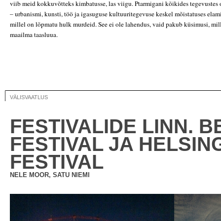
viib meid kokkuvõtteks kimbatusse, las viigu. Ptarmigani kõikides tegevustes
– urbanismi, kunsti, töö ja igasuguse kultuuritegevuse keskel mõistatuses ela
millel on lõpmatu hulk murdeid. See ei ole lahendus, vaid pakub küsimusi, mi
maailma taasluua.
VÄLISVAATLUS
FESTIVALIDE LINN. BE
FESTIVAL JA HELSIN
FESTIVAL
NELE MOOR, SATU NIEMI