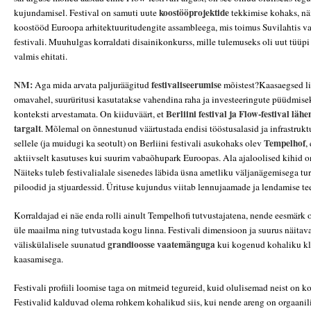
koostööprojektide
kujundamisel. Festival on samuti uute
tekkimise kohaks, näi
koostööd Euroopa arhitektuuritudengite assambleega, mis toimus Suvilahtis 
festivali. Muuhulgas korraldati disainikonkurss, mille tulemuseks oli uut tüüpi 
valmis ehitati.
NM:
festivaliseerumise
Aga mida arvata paljuräägitud
mõistest?Kaasaegsed li
omavahel, suurüritusi kasutatakse vahendina raha ja investeeringute püüdmisek
Berliini festival ja Flow-festival lä
konteksti arvestamata. On kiiduväärt, et
targalt
. Mõlemal on õnnestunud väärtustada endisi tööstusalasid ja infrastrukt
Tempelhof
sellele (ja muidugi ka seotult) on Berliini festivali asukohaks olev
,
aktiivselt kasutuses kui suurim vabaõhupark Euroopas. Ala ajaloolised kihid on
Näiteks tuleb festivalialale sisenedes läbida üsna ametliku väljanägemisega tu
piloodid ja stjuardessid. Ürituse kujundus viitab lennujaamade ja lendamise t
Korraldajad ei näe enda rolli ainult Tempelhofi tutvustajatena, nende eesmärk o
üle maailma ning tutvustada kogu linna. Festivali dimensioon ja suurus näitav
grandioosse vaatemänguga
väliskülalisele suunatud
kui kogenud kohaliku kl
kaasamisega.
Festivali profiili loomise taga on mitmeid tegureid, kuid olulisemad neist on k
Festivalid kalduvad olema rohkem kohalikud siis, kui nende areng on orgaanil