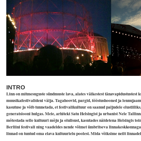
INTRO
Linn on mitmesuguste sündmuste lava, alates väikestest tänavapidustustest ku
muusikafestivalideni välja. Tagahoovid, pargid, tööstushooned ja lennujaam
kasutuse ja võib tunnetada, et festivalikultuur on saanud paljudele elustiilik
generatsiooni hulgas. Meie, arhitekt Satu Helsingist ja urbanist Nele Tallin
mõtestada selle kultuuri mõju ja olulisust, kasutades näidetena Helsingis to
Berliini festivali ning vaadeldes nende võimet ümbritseva linnakeskkonna
linnad on tuntud oma elava kultuurielu poolest. Mida võiksime neilt linnade