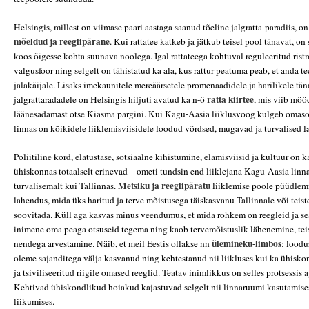
Helsingis, millest on viimase paari aastaga saanud tõeline jalgratta-paradiis, o
mõeldud ja reeglipärane
. Kui rattatee katkeb ja jätkub teisel pool tänavat, on
koos õigesse kohta suunava noolega. Igal rattateega kohtuval reguleeritud ristmi
valgusfoor ning selgelt on tähistatud ka ala, kus rattur peatuma peab, et anda t
jalakäijale. Lisaks imekaunitele mereäärsetele promenaadidele ja harilikele tän
ratta
kiirtee
jalgrattaradadele on Helsingis hiljuti avatud ka n-ö
, mis viib mö
läänesadamast otse Kiasma pargini. Kui Kagu-Aasia liiklusvoog kulgeb omaso
linnas on kõikidele liiklemisviisidele loodud võrdsed, mugavad ja turvalised 
Poliitiline kord, elatustase, sotsiaalne kihistumine, elamisviisid ja kultuur on 
ühiskonnas totaalselt erinevad – ometi tundsin end liiklejana Kagu-Aasia linn
Metsiku ja reeglipäratu
turvalisemalt kui Tallinnas.
liiklemise poole püüdlemi
lahendus, mida üks haritud ja terve mõistusega täiskasvanu Tallinnale või teist
soovitada. Küll aga kasvas minus veendumus, et mida rohkem on reegleid ja s
inimene oma peaga otsuseid tegema ning kaob tervemõistuslik lähenemine, tei
ülemineku
limbos
nendega arvestamine. Näib, et meil Eestis ollakse nn
-
: loodu
oleme sajanditega välja kasvanud ning kehtestanud nii liikluses kui ka ühisko
ja tsiviliseeritud riigile omased reeglid. Teatav inimlikkus on selles protsessis
Kehtivad ühiskondlikud hoiakud kajastuvad selgelt nii linnaruumi kasutamises
liikumises.