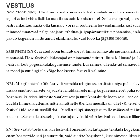
VESTLUS
Nele Moor (NM):
Ühest inimesest koosnevate leibkondade arv ühiskonnas kas
individualistliku
maailmavaate
teguriks
kinnistumisel. Selle arengu valguses 
festivalikultuur saaks olla tagajärg või ravi probleemi leevendamiseks just suu
inimesed tunnevad nälga soojema suhtluse ja igapäevarutiinist pääsemise järe
jagatud rõõmu.
pakub kogemusi mitte ainult üksikisikule, vaid loob ka
Satu Niemi (SN):
Jagatud rõõm tundub olevat linnas toimuvate muusikafestiva
'linnaks linnas'
'k
tunnuseid. Flow-festivali külastajad on nimetanud üritust
ja
Festival loob põgusa külakogunemise tunde, kus inimesi ühendavad sarnased h
ja mood ja muidugi üle kõige konkreetse festivali valimine.
NM:
Mingil määral võib festivali võrrelda religioosse traditsiooniga pühapäe
Lisaks emotsionaalsete vajaduste rahuldamisele ning kogunemisele, et püha sõ
kogemusi ka teiste inimeste vaatlemisest ja uute kontaktide loomisest – see on
kuulda inimesi arutlemas mitte ainult selle üle, kas muusika on ühel või teisel 
atmosfäärist
festivali üldisest
– kindlat tüüpi sünergiast, mille määravad nii i
muusika. See ei ole otseselt ja kohe tajutav, kuid võib festivali edukuses määr
SN:
See vastab tõele siis, kui festivalil õnnestub külastajates tekitada kogukon
enam kontsertide sari ja suur pidu, vaid ajutine kogukond, kus inimesed ükstei