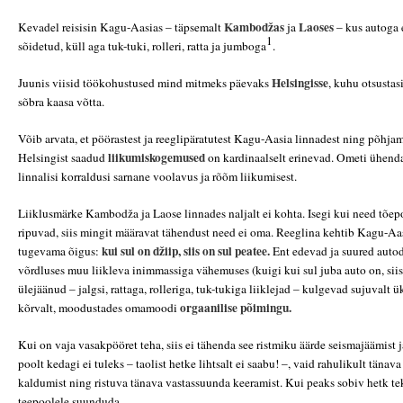
Kambodžas
Laoses
Kevadel reisisin Kagu-Aasias – täpsemalt
ja
– kus autoga 
1
sõidetud, küll aga
tuk-tuki
, rolleri, ratta ja
jumboga
.
Helsingisse
Juunis viisid töökohustused mind mitmeks päevaks
, kuhu otsusta
sõbra kaasa võtta.
Võib arvata, et pöörastest ja reeglipäratutest Kagu-Aasia linnadest ning põhjama
liikumiskogemused
Helsingist saadud
on kardinaalselt erinevad. Ometi ühend
linnalisi korraldusi sarnane voolavus ja rõõm liikumisest.
Liiklusmärke Kambodža ja Laose linnades naljalt ei kohta. Isegi kui need tõe
ripuvad, siis mingit määravat tähendust need ei oma. Reeglina kehtib Kagu-Aa
kui sul on džiip, siis on sul peatee.
tugevama õigus:
Ent edevad ja suured autod 
võrdluses muu liikleva inimmassiga vähemuses (kuigi kui sul juba auto on, siis
ülejäänud – jalgsi, rattaga, rolleriga,
tuk-tukiga
liiklejad – kulgevad sujuvalt üks
orgaanilise põimingu.
kõrvalt, moodustades omamoodi
Kui on vaja vasakpööret teha, siis ei tähenda see ristmiku äärde seismajäämist 
poolt kedagi ei tuleks – taolist hetke lihtsalt ei saabu! –, vaid rahulikult täna
kaldumist ning ristuva tänava vastassuunda keeramist. Kui peaks sobiv hetk te
teepoolele suunduda.